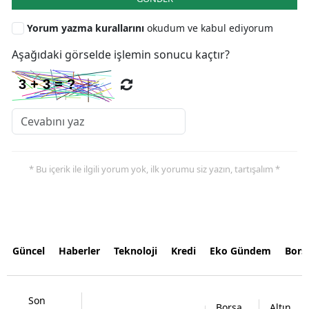
Yorum yazma kurallarını
okudum ve kabul ediyorum
Aşağıdaki görselde işlemin sonucu kaçtır?
* Bu içerik ile ilgili yorum yok, ilk yorumu siz yazın, tartışalım *
Güncel
Haberler
Teknoloji
Kredi
Eko Gündem
Bors
Son
Borsa
Altın