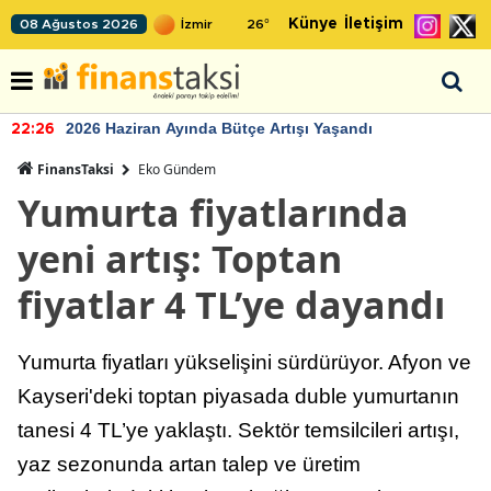
Künye
İletişim
08 Ağustos 2026
26
°
2026 Haziran Ayında Bütçe Artışı Yaşandı
22:26
FinansTaksi
Eko Gündem
Yumurta fiyatlarında
yeni artış: Toptan
fiyatlar 4 TL’ye dayandı
Yumurta fiyatları yükselişini sürdürüyor. Afyon ve
Kayseri'deki toptan piyasada duble yumurtanın
tanesi 4 TL’ye yaklaştı. Sektör temsilcileri artışı,
yaz sezonunda artan talep ve üretim