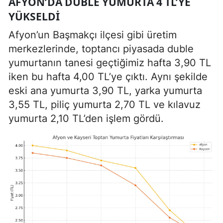
AFYON’DA DUBLE YUMURTA 4 TL’YE
YÜKSELDI
Afyon’un Başmakçı ilçesi gibi üretim
merkezlerinde, toptancı piyasada duble
yumurtanın tanesi geçtiğimiz hafta 3,90 TL
iken bu hafta 4,00 TL’ye çıktı. Aynı şekilde
eski ana yumurta 3,90 TL, yarka yumurta
3,55 TL, piliç yumurta 2,70 TL ve kılavuz
yumurta 2,10 TL’den işlem gördü.