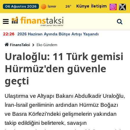
Künye
İletişim
06 Ağustos 2026
26
°
2026 Haziran Ayında Bütçe Artışı Yaşandı
22:26
FinansTaksi
Eko Gündem
Uraloğlu: 11 Türk gemisi
Hürmüz'den güvenle
geçti
Ulaştırma ve Altyapı Bakanı Abdulkadir Uraloğlu,
İran-İsrail geriliminin ardından Hürmüz Boğazı
ve Basra Körfezi'ndeki gelişmelerin yakından
takip edildiğini belirterek, savaşın