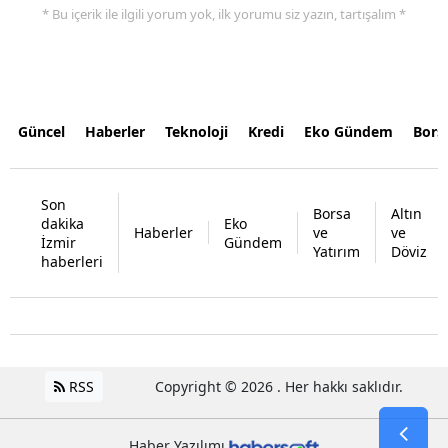
* Bu içerik ile ilgili yorum yok, ilk yorumu siz yazın, tartışalım *
Güncel
Haberler
Teknoloji
Kredi
Eko Gündem
Bors
Son
Borsa
Altın
dakika
Eko
Haberler
ve
ve
İzmir
Gündem
Yatırım
Döviz
haberleri
RSS
Copyright © 2026 . Her hakkı saklıdır.
Haber Yazılımı