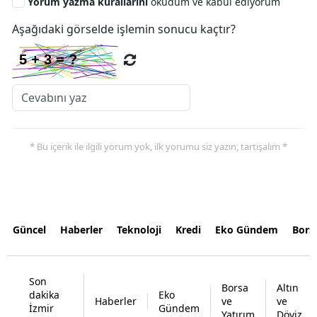
Yorum yazma kurallarını
okudum ve kabul ediyorum
Aşağıdaki görselde işlemin sonucu kaçtır?
* Bu içerik ile ilgili yorum yok, ilk yorumu siz yazın, tartışalım *
Güncel
Haberler
Teknoloji
Kredi
Eko Gündem
Bors
Son
Borsa
Altın
dakika
Eko
Haberler
ve
ve
İzmir
Gündem
Yatırım
Döviz