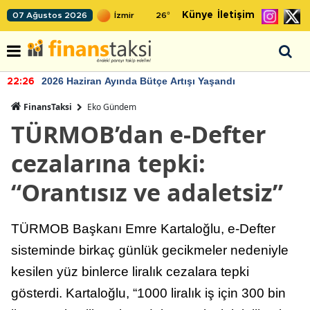
Künye
İletişim
07 Ağustos 2026
26
°
2026 Haziran Ayında Bütçe Artışı Yaşandı
22:26
FinansTaksi
Eko Gündem
TÜRMOB’dan e-Defter
cezalarına tepki:
“Orantısız ve adaletsiz”
TÜRMOB Başkanı Emre Kartaloğlu, e-Defter
sisteminde birkaç günlük gecikmeler nedeniyle
kesilen yüz binlerce liralık cezalara tepki
gösterdi. Kartaloğlu, “1000 liralık iş için 300 bin