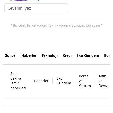
* Bu içerik ile ilgili yorum yok, ilk yorumu siz yazın, tartışalım *
Güncel
Haberler
Teknoloji
Kredi
Eko Gündem
Bors
Son
Borsa
Altın
dakika
Eko
Haberler
ve
ve
İzmir
Gündem
Yatırım
Döviz
haberleri