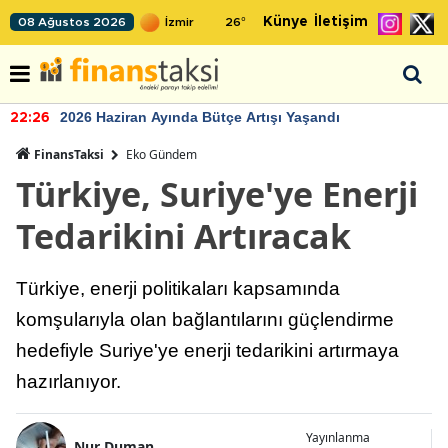
Künye
İletişim
08 Ağustos 2026
26
°
2026 Haziran Ayında Bütçe Artışı Yaşandı
22:26
FinansTaksi
Eko Gündem
Türkiye, Suriye'ye Enerji
Tedarikini Artıracak
Türkiye, enerji politikaları kapsamında
komşularıyla olan bağlantılarını güçlendirme
hedefiyle Suriye'ye enerji tedarikini artırmaya
hazırlanıyor.
Yayınlanma
Nur Duman