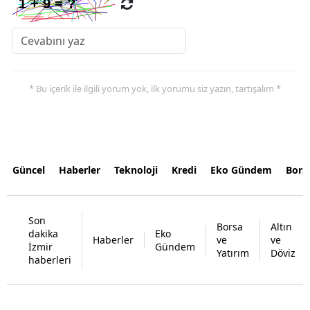
* Bu içerik ile ilgili yorum yok, ilk yorumu siz yazın, tartışalım *
Güncel
Haberler
Teknoloji
Kredi
Eko Gündem
Bors
Son
Borsa
Altın
dakika
Eko
Haberler
ve
ve
İzmir
Gündem
Yatırım
Döviz
haberleri