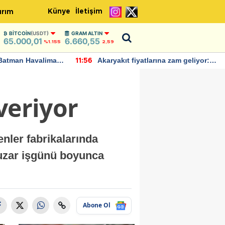
Künye
İletişim
ırım
BITCOIN
(USDT)
GRAM ALTIN
65.000,01
6.660,55
%1.155
2,59
Batman Havalimanı
Akaryakıt fiyatlarına zam geliyor:
11:56
 açıklamalarda
Yeni tarih açıklandı
veriyor
nler fabrikalarında
kuzar işgünü boyunca
Abone Ol