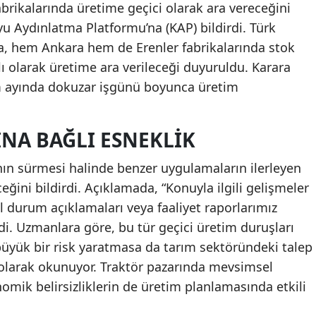
abrikalarında üretime geçici olarak ara vereceğini
yu Aydınlatma Platformu’na (KAP) bildirdi. Türk
a, hem Ankara hem de Erenler fabrikalarında stok
lı olarak üretime ara verileceği duyuruldu. Karara
im ayında dokuzar işgünü boyunca üretim
INA BAĞLI ESNEKLIK
nın sürmesi halinde benzer uygulamaların ilerleyen
ğini bildirdi. Açıklamada, “Konuyla ilgili gelişmeler
el durum açıklamaları veya faaliyet raporlarımız
ldi. Uzmanlara göre, bu tür geçici üretim duruşları
 büyük bir risk yaratmasa da tarım sektöründeki talep
olarak okunuyor. Traktör pazarında mevsimsel
omik belirsizliklerin de üretim planlamasında etkili