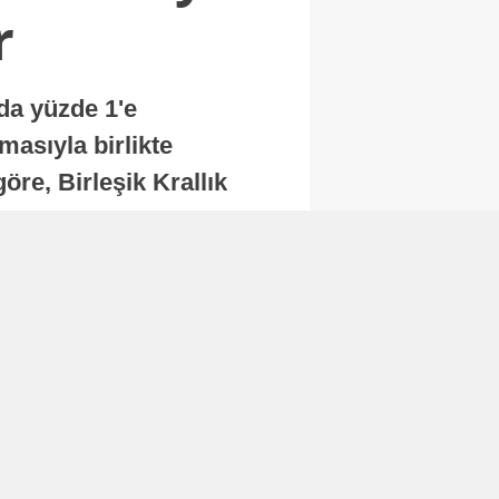
r
nda yüzde 1'e
masıyla birlikte
re, Birleşik Krallık
.
Abone Ol
Finans