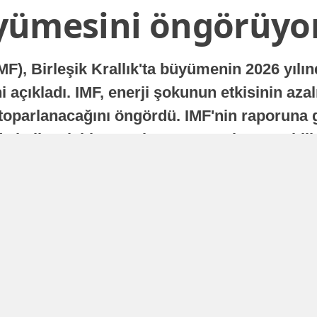
yümesini öngörüyo
MF), Birleşik Krallık'ta büyümenin 2026 yılı
 açıkladı. IMF, enerji şokunun etkisinin azal
oparlanacağını öngördü. IMF'nin raporuna gö
a istikrarlı bir toparlanma süreci yaşayabilir
Yayınlanma
16 Temmuz 2026 - 22:37