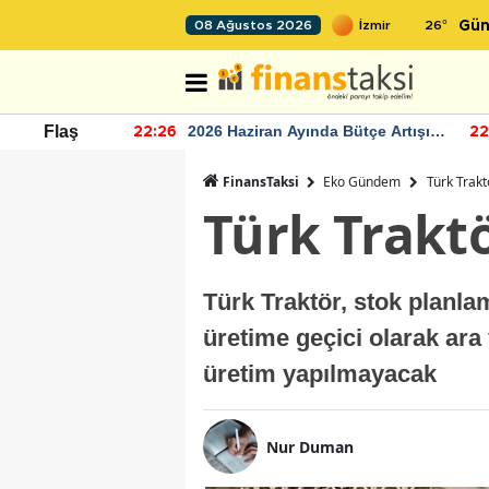
26
°
08 Ağustos 2026
Gün
r seviyesinin
2026 Haziran Ayında Bütçe Artışı
Flaş
22:26
22
Yaşandı
FinansTaksi
Eko Gündem
Türk Trakt
Türk Traktö
Türk Traktör, stok planla
üretime geçici olarak ara
üretim yapılmayacak
Nur Duman