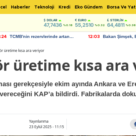
cel
Haberler
Teknoloji
Kredi
Eko Gündem
Borsa Ve Yat
DOLAR
EURO
STERLIN
47,7436
55,2510
64,4811
%0.18
%0.32
%0.38
TCMB'nin rezervlerinde artan
Bakan Şimşek, 
:24
12:03
momentum devam ediyor
için umut verici
bulundu
ör üretime kısa ara veriyor
r üretime kısa ara 
ması gerekçesiyle ekim ayında Ankara ve Ere
 vereceğini KAP’a bildirdi. Fabrikalarda do
Yayınlanma
23 Eylül 2025 - 11:15