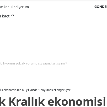
GÖNDE
e kabul ediyorum
 kaçtır?
 ilgili yorum yok, ilk yorumu siz yazın, tartışalım *
allık ekonomisinin bu yıl yüzde 1 büyümesini öngörüyor
ik Krallık ekonomisi