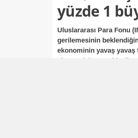
yüzde 1 bü
Uluslararası Para Fonu (I
gerilemesinin beklendiğini
ekonominin yavaş yavaş t
ekonomisi, sonraki yıllard
Nur Duman