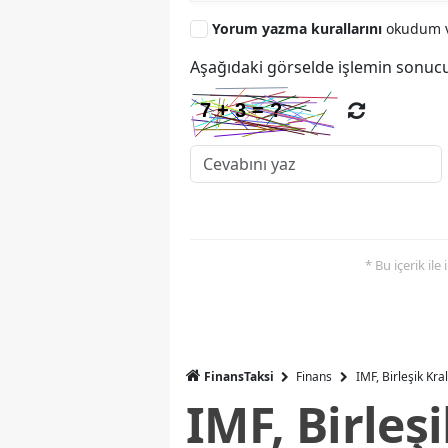
Yorum yazma kurallarını
okudum v
Aşağıdaki görselde işlemin sonucu
* Bu içerik ile
FinansTaksi
Finans
IMF, Birleşik Kr
IMF, Birleş