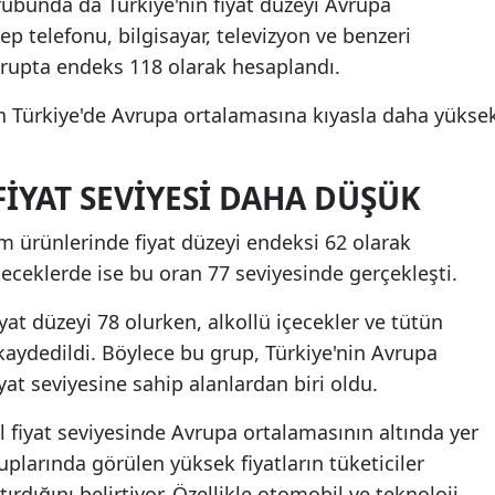
grubunda da Türkiye'nin fiyat düzeyi Avrupa
ep telefonu, bilgisayar, televizyon ve benzeri
grupta endeks 118 olarak hesaplandı.
n Türkiye'de Avrupa ortalamasına kıyasla daha yükse
FIYAT SEVIYESI DAHA DÜŞÜK
m ürünlerinde fiyat düzeyi endeksi 62 olarak
çeceklerde ise bu oran 77 seviyesinde gerçekleşti.
yat düzeyi 78 olurken, alkollü içecekler ve tütün
kaydedildi. Böylece bu grup, Türkiye'nin Avrupa
at seviyesine sahip alanlardan biri oldu.
l fiyat seviyesinde Avrupa ortalamasının altında yer
larında görülen yüksek fiyatların tüketiciler
ırdığını belirtiyor. Özellikle otomobil ve teknoloji