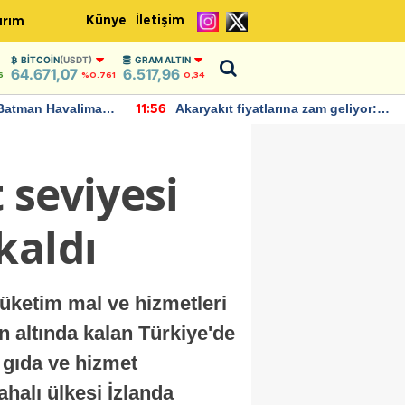
Künye
İletişim
ırım
BITCOIN
(USDT)
GRAM ALTIN
64.671,07
6.517,96
6
%0.761
0,34
Batman Havalimanı
Akaryakıt fiyatlarına zam geliyor:
11:56
 açıklamalarda
Yeni tarih açıklandı
 seviyesi
kaldı
tüketim mal ve hizmetleri
n altında kalan Türkiye'de
 gıda ve hizmet
ahalı ülkesi İzlanda