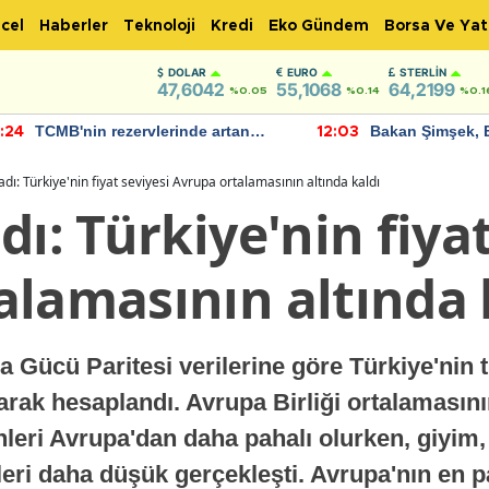
cel
Haberler
Teknoloji
Kredi
Eko Gündem
Borsa Ve Yat
DOLAR
EURO
STERLIN
47,6042
55,1068
64,2199
%0.05
%0.14
%0.1
TCMB'nin rezervlerinde artan
Bakan Şimşek, 
:24
12:03
momentum devam ediyor
için umut verici
bulundu
adı: Türkiye'nin fiyat seviyesi Avrupa ortalamasının altında kaldı
dı: Türkiye'nin fiyat
alamasının altında 
ma Gücü Paritesi verilerine göre Türkiye'nin 
larak hesaplandı. Avrupa Birliği ortalamasını
nleri Avrupa'dan daha pahalı olurken, giyim,
leri daha düşük gerçekleşti. Avrupa'nın en p