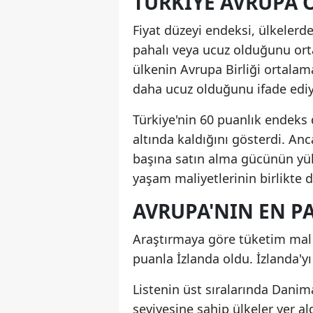
TÜRKIYE AVRUPA 
Fiyat düzeyi endeksi, ülkelerd
pahalı veya ucuz olduğunu orta
ülkenin Avrupa Birliği ortalam
daha ucuz olduğunu ifade ediy
Türkiye'nin 60 puanlık endeks 
altında kaldığını gösterdi. An
başına satın alma gücünün yük
yaşam maliyetlerinin birlikte 
AVRUPA'NIN EN P
Araştırmaya göre tüketim mal 
puanla İzlanda oldu. İzlanda'yı
Listenin üst sıralarında Danim
seviyesine sahip ülkeler yer al