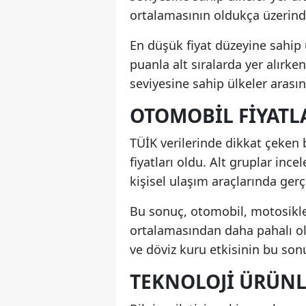
ortalamasının oldukça üzerin
En düşük fiyat düzeyine sahip
puanla alt sıralarda yer alırk
seviyesine sahip ülkeler arasın
OTOMOBIL FIYATL
TÜİK verilerinde dikkat çeken b
fiyatları oldu. Alt gruplar inc
kişisel ulaşım araçlarında gerç
Bu sonuç, otomobil, motosiklet 
ortalamasından daha pahalı o
ve döviz kuru etkisinin bu son
TEKNOLOJI ÜRÜNL