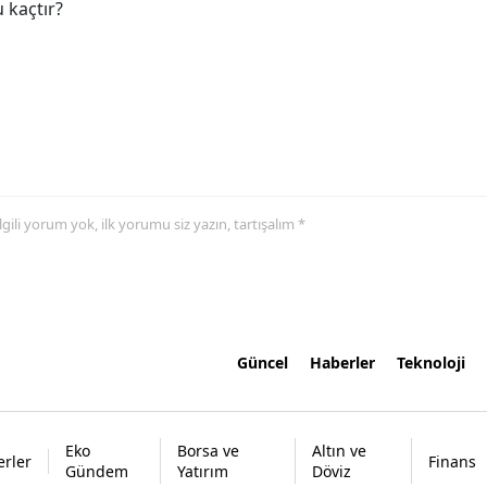
 kaçtır?
 ilgili yorum yok, ilk yorumu siz yazın, tartışalım *
Güncel
Haberler
Teknoloji
Eko
Borsa ve
Altın ve
rler
Finans
Gündem
Yatırım
Döviz