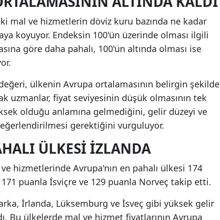
ORTALAMASININ ALTINDA KALDI
eki mal ve hizmetlerin döviz kuru bazında ne kadar
ya koyuyor. Endeksin 100'ün üzerinde olması ilgili
asına göre daha pahalı, 100'ün altında olması ise
or.
değeri, ülkenin Avrupa ortalamasının belirgin şekilde
cak uzmanlar, fiyat seviyesinin düşük olmasının tek
sek olduğu anlamına gelmediğini, gelir düzeyi ve
değerlendirilmesi gerektiğini vurguluyor.
AHALI ÜLKESI İZLANDA
ve hizmetlerinde Avrupa'nın en pahalı ülkesi 174
 171 puanla İsviçre ve 129 puanla Norveç takip etti.
arka, İrlanda, Lüksemburg ve İsveç gibi yüksek gelir
dı. Bu ülkelerde mal ve hizmet fiyatlarının Avrupa