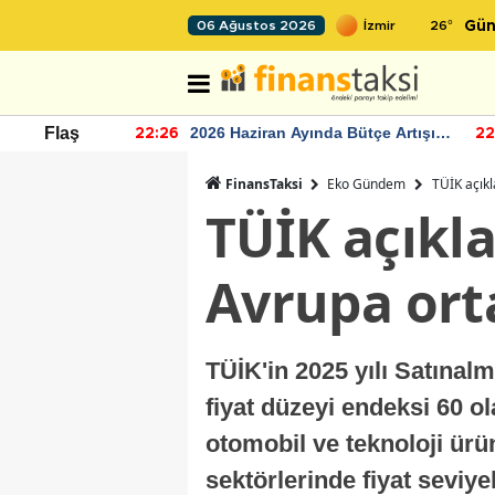
26
°
06 Ağustos 2026
Gün
r seviyesinin
2026 Haziran Ayında Bütçe Artışı
Flaş
22:26
22
Yaşandı
FinansTaksi
Eko Gündem
TÜİK açıkl
TÜİK açıkla
Avrupa ort
TÜİK'in 2025 yılı Satınal
fiyat düzeyi endeksi 60 o
otomobil ve teknoloji ürü
sektörlerinde fiyat seviye