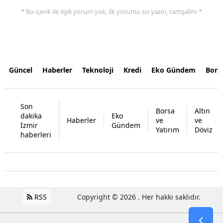
* Bu içerik ile ilgili yorum yok, ilk yorumu siz yazın, tartışalım *
Güncel
Haberler
Teknoloji
Kredi
Eko Gündem
Bors
Son
Borsa
Altın
dakika
Eko
Haberler
ve
ve
İzmir
Gündem
Yatırım
Döviz
haberleri
RSS
Copyright © 2026 . Her hakkı saklıdır.