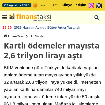
Künye
İletişim
07 Ağustos 2026
26
°
2026 Haziran Ayında Bütçe Artışı Yaşandı
22:26
FinansTaksi
Eko Gündem
Kartlı ödemeler mayısta
2,6 trilyon lirayı aştı
BKM verilerine göre Türkiye'de kartlarla yapılan
toplam ödeme tutarı mayıs ayında yıllık yüzde
32 artarak 2,63 trilyon liraya yükseldi. İnternetten
yapılan kartlı harcamalar 740 milyar lirayı
aşarken, temassız ödeme tutarı yüzde 50 artışla
961,8 milyar liraya ulaştı. Mağaza içi işlemlerde