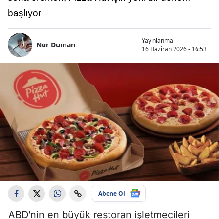
başlıyor
Yayınlanma
Nur Duman
16 Haziran 2026 - 16:53
Abone Ol
ABD'nin en büyük restoran işletmecileri