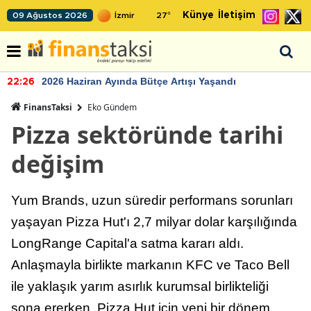
Künye
İletişim
09 Ağustos 2026
27
°
2026 Haziran Ayında Bütçe Artışı Yaşandı
22:26
FinansTaksi
Eko Gündem
Pizza sektöründe tarihi
değişim
Yum Brands, uzun süredir performans sorunları
yaşayan Pizza Hut'ı 2,7 milyar dolar karşılığında
LongRange Capital'a satma kararı aldı.
Anlaşmayla birlikte markanın KFC ve Taco Bell
ile yaklaşık yarım asırlık kurumsal birlikteliği
sona ererken, Pizza Hut için yeni bir dönem