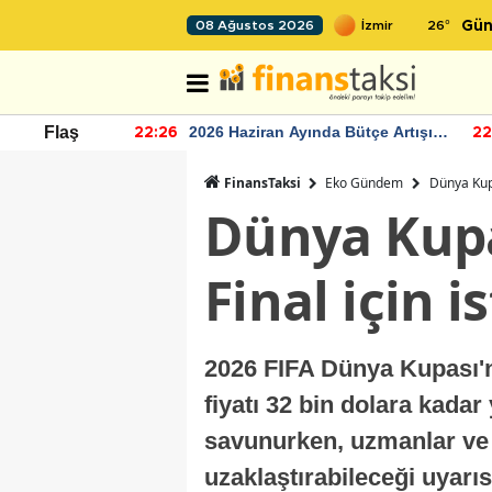
26
°
08 Ağustos 2026
Gün
r seviyesinin
2026 Haziran Ayında Bütçe Artışı
Flaş
22:26
22
Yaşandı
FinansTaksi
Eko Gündem
Dünya Kupa
Dünya Kupas
Final için 
2026 FIFA Dünya Kupası'nd
fiyatı 32 bin dolara kada
savunurken, uzmanlar ve t
uzaklaştırabileceği uyarı