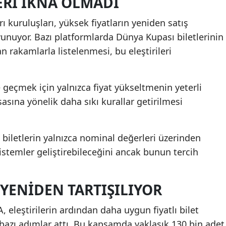
ERI IKNA OLMADI
ı kuruluşları, yüksek fiyatların yeniden satış
unuyor. Bazı platformlarda Dünya Kupası biletlerinin
 rakamlarla listelenmesi, bu eleştirileri
geçmek için yalnızca fiyat yükseltmenin yeterli
asına yönelik daha sıkı kurallar getirilmesi
ın biletlerin yalnızca nominal değerleri üzerinden
sistemler geliştirebileceğini ancak bunun tercih
 YENIDEN TARTIŞILIYOR
, eleştirilerin ardından daha uygun fiyatlı bilet
bazı adımlar attı. Bu kapsamda yaklaşık 130 bin adet