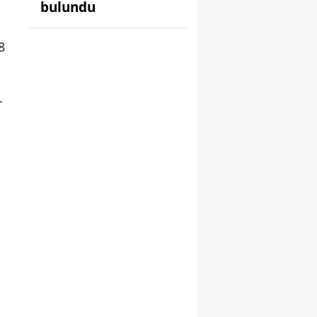
bulundu
8
.