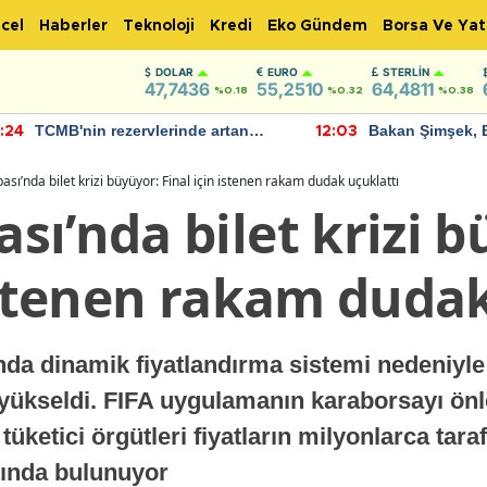
cel
Haberler
Teknoloji
Kredi
Eko Gündem
Borsa Ve Yat
DOLAR
EURO
STERLIN
47,7436
55,2510
64,4811
%0.18
%0.32
%0.38
TCMB'nin rezervlerinde artan
Bakan Şimşek, 
:24
12:03
momentum devam ediyor
için umut verici
bulundu
sı’nda bilet krizi büyüyor: Final için istenen rakam dudak uçuklattı
ı’nda bilet krizi b
istenen rakam dudak
a dinamik fiyatlandırma sistemi nedeniyle ba
r yükseldi. FIFA uygulamanın karaborsayı ön
üketici örgütleri fiyatların milyonlarca tar
sında bulunuyor