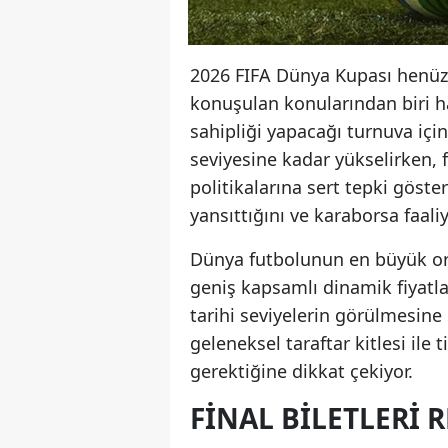
2026 FIFA Dünya Kupası henüz 
konuşulan konularından biri h
sahipliği yapacağı turnuva için 
seviyesine kadar yükselirken, f
politikalarına sert tepki göste
yansıttığını ve karaborsa faali
Dünya futbolunun en büyük org
geniş kapsamlı dinamik fiyatl
tarihi seviyelerin görülmesin
geleneksel taraftar kitlesi ile
gerektiğine dikkat çekiyor.
FINAL BILETLERI 