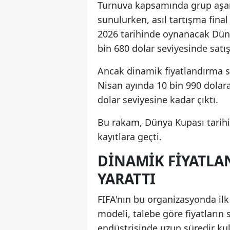
Turnuva kapsamında grup aşama
sunulurken, asıl tartışma fina
2026 tarihinde oynanacak Dünya
bin 680 dolar seviyesinde satış
Ancak dinamik fiyatlandırma si
Nisan ayında 10 bin 990 dolara 
dolar seviyesine kadar çıktı.
Bu rakam, Dünya Kupası tarihin
kayıtlara geçti.
DINAMIK FIYATLA
YARATTI
FIFA'nın bu organizasyonda ilk
modeli, talebe göre fiyatların
endüstrisinde uzun süredir kul