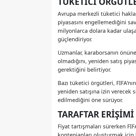
TÜKETICI ÖRGÜTL
Avrupa merkezli tüketici haklar
piyasasını engellemediğini sav
milyonlarca dolara kadar ulaşan
güçlendiriyor.
Uzmanlar, karaborsanın önüne 
olmadığını, yeniden satış piyas
gerektiğini belirtiyor.
Bazı tüketici örgütleri, FIFA'n
yeniden satışına izin verecek 
edilmediğini öne sürüyor.
TARAFTAR ERIŞIMI
Fiyat tartışmaları sürerken FIFA
kontenjanları oluşturmak için 