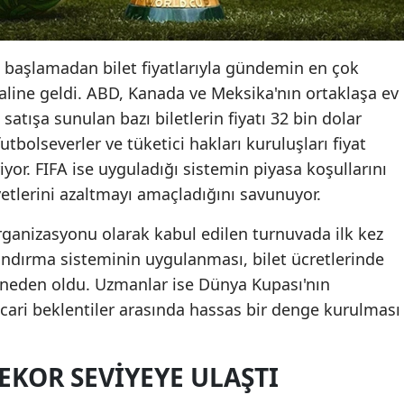
başlamadan bilet fiyatlarıyla gündemin en çok
aline geldi. ABD, Kanada ve Meksika'nın ortaklaşa ev
satışa sunulan bazı biletlerin fiyatı 32 bin dolar
utbolseverler ve tüketici hakları kuruluşları fiyat
riyor. FIFA ise uyguladığı sistemin piyasa koşullarını
yetlerini azaltmayı amaçladığını savunuyor.
anizasyonu olarak kabul edilen turnuvada ilk kez
andırma sisteminin uygulanması, bilet ücretlerinde
e neden oldu. Uzmanlar ise Dünya Kupası'nın
 ticari beklentiler arasında hassas bir denge kurulması
REKOR SEVIYEYE ULAŞTI