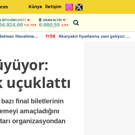
Künye
İletişim
ırım
BITCOIN
(USDT)
GRAM ALTIN
64.924,66
6.660,55
%0.755
2,59
Batman Havalimanı
Akaryakıt fiyatlarına zam geliyor:
11:56
 açıklamalarda
Yeni tarih açıklandı
üyüyor:
 uçuklattı
zı final biletlerinin
lemeyi amaçladığını
aftarı organizasyondan