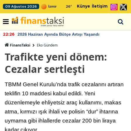
Künye
İletişim
09 Ağustos 2026
26
°
2026 Haziran Ayında Bütçe Artışı Yaşandı
22:26
FinansTaksi
Eko Gündem
Trafikte yeni dönem:
Cezalar sertleşti
TBMM Genel Kurulu’nda trafik cezalarını artıran
teklifin 10 maddesi kabul edildi. Yeni
düzenlemeyle ehliyetsiz araç kullanımı, makas
atma, kırmızı ışık ihlali ve polisin “dur” ihtarına
uymama gibi ihlallerde cezalar 200 bin liraya
kadar çıkıyor