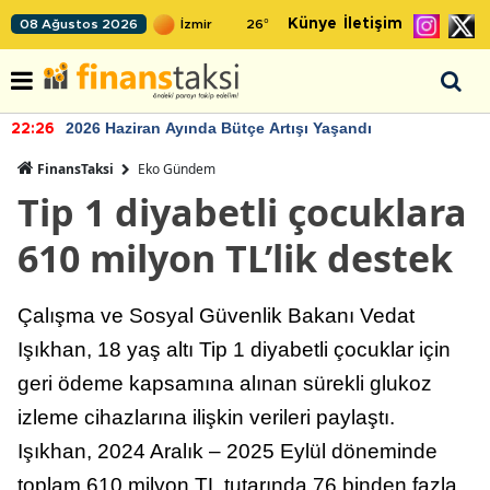
Künye
İletişim
08 Ağustos 2026
26
°
2026 Haziran Ayında Bütçe Artışı Yaşandı
22:26
FinansTaksi
Eko Gündem
Tip 1 diyabetli çocuklara
610 milyon TL’lik destek
Çalışma ve Sosyal Güvenlik Bakanı Vedat
Işıkhan, 18 yaş altı Tip 1 diyabetli çocuklar için
geri ödeme kapsamına alınan sürekli glukoz
izleme cihazlarına ilişkin verileri paylaştı.
Işıkhan, 2024 Aralık – 2025 Eylül döneminde
toplam 610 milyon TL tutarında 76 binden fazla