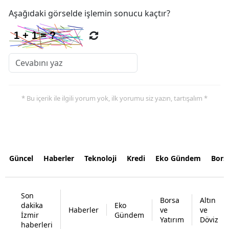
Aşağıdaki görselde işlemin sonucu kaçtır?
* Bu içerik ile ilgili yorum yok, ilk yorumu siz yazın, tartışalım *
Güncel
Haberler
Teknoloji
Kredi
Eko Gündem
Bors
Son
Borsa
Altın
dakika
Eko
Haberler
ve
ve
İzmir
Gündem
Yatırım
Döviz
haberleri