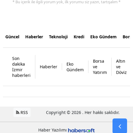
* Bu içerik ile ilgili yorum yok, ilk yorumu siz yazın, tartışalım *
Güncel
Haberler
Teknoloji
Kredi
Eko Gündem
Bors
Son
Borsa
Altın
dakika
Eko
Haberler
ve
ve
İzmir
Gündem
Yatırım
Döviz
haberleri
RSS
Copyright © 2026 . Her hakkı saklıdır.
Haber Yazılımı