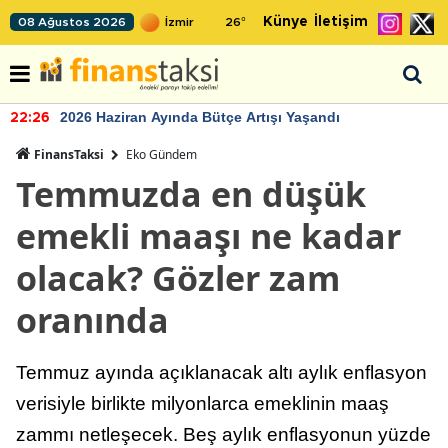
Künye
İletişim
08 Ağustos 2026
26
°
2026 Haziran Ayında Bütçe Artışı Yaşandı
22:26
FinansTaksi
Eko Gündem
Temmuzda en düşük
emekli maaşı ne kadar
olacak? Gözler zam
oranında
Temmuz ayında açıklanacak altı aylık enflasyon
verisiyle birlikte milyonlarca emeklinin maaş
zammı netleşecek. Beş aylık enflasyonun yüzde