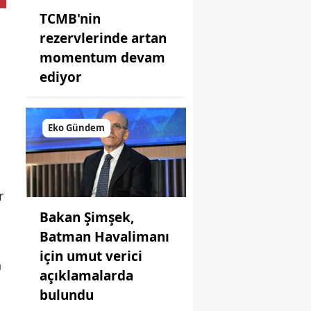
TCMB'nin
rezervlerinde artan
momentum devam
ediyor
Eko Gündem
ı
r
Bakan Şimşek,
Batman Havalimanı
için umut verici
n
açıklamalarda
bulundu