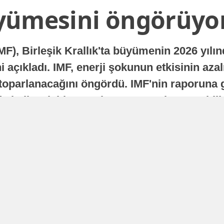
yümesini öngörüyo
MF), Birleşik Krallık'ta büyümenin 2026 yılı
 açıkladı. IMF, enerji şokunun etkisinin azal
oparlanacağını öngördü. IMF'nin raporuna gö
a istikrarlı bir toparlanma süreci yaşayabilir
Yayınlanma
16 Temmuz 2026 - 22:37