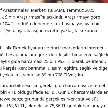
nıf Araştırmaları Merkezi (BİSAM), Temmuz 2025
k Sınırı Araştırması”nı açıkladı. Araştırmaya göre
bin 104 TL olduğu dönemde, tek başına yaşayan bir
4 TL’ye ulaşarak asgari ücretin yaklaşık iki katına
l Halk Ekmek fiyatları ve zincir marketlerin internet
ğı hesaplamalara göre, dört kişilik bir ailenin sağlıkl
aylık gıda harcaması 25 bin 952 TL olarak belirlendi.
nı karşılarken; barınma, ulaşım, eğitim, sağlık ve diğe
 yoksulluk sınırı ise 89 bin 768 TL’ye çıktı.
sürdürebilmesi için gerekli gıda harcaması ve temel
 bin 4 TL olduğu ifade edildi. Günlük harcamalarda e
 meyve-sebze grubunda gerçekleşirken; süt ve süt
alık 161,61 TL, ekmek ise 75,86 TL günlük harcamaya