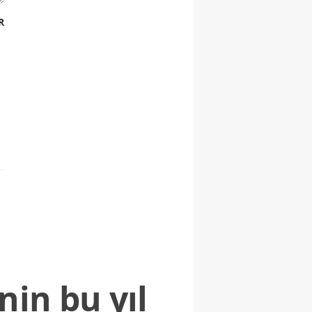
R
nin bu yıl