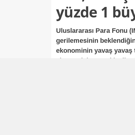
yüzde 1 bü
Uluslararası Para Fonu (I
gerilemesinin beklendiğini
ekonominin yavaş yavaş t
ekonomisi, sonraki yıllard
Nur Duman