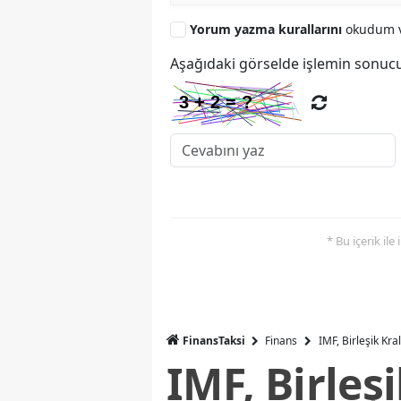
Yorum yazma kurallarını
okudum v
Aşağıdaki görselde işlemin sonucu
* Bu içerik ile
FinansTaksi
Finans
IMF, Birleşik Kr
IMF, Birleş