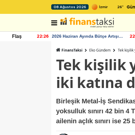
26
°
08 Ağustos 2026
Gün
r seviyesinin
2026 Haziran Ayında Bütçe Artışı
Flaş
22:26
22
Yaşandı
FinansTaksi
Eko Gündem
Tek kişilik
Tek kişilik
iki katına 
Birleşik Metal-İş Sendika
yoksulluk sınırı 42 bin 4 T
ailenin açlık sınırı ise 25