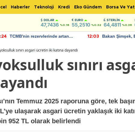
cel
Haberler
Teknoloji
Kredi
Eko Gündem
Borsa Ve Yat
DOLAR
EURO
STERLIN
47,7436
55,2510
64,4811
%0.18
%0.32
%0.38
TCMB'nin rezervlerinde artan
Bakan Şimşek, 
:24
12:03
momentum devam ediyor
için umut verici
bulundu
 yoksulluk sınırı asgari ücretin iki katına dayandı
 yoksulluk sınırı asg
dayandı
sı’nın Temmuz 2025 raporuna göre, tek başın
L’ye ulaşarak asgari ücretin yaklaşık iki katın
 bin 952 TL olarak belirlendi