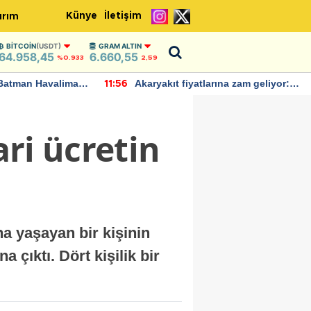
Künye
İletişim
ırım
BITCOIN
(USDT)
GRAM ALTIN
64.958,45
6.660,55
%0.933
2,59
Batman Havalimanı
Akaryakıt fiyatlarına zam geliyor:
11:56
 açıklamalarda
Yeni tarih açıklandı
ari ücretin
a yaşayan bir kişinin
a çıktı. Dört kişilik bir