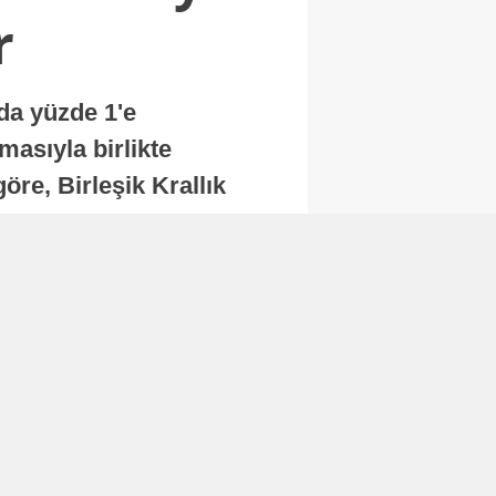
r
nda yüzde 1'e
masıyla birlikte
re, Birleşik Krallık
.
Abone Ol
Finans