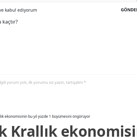
GÖNDE
e kabul ediyorum
 kaçtır?
 ilgili yorum yok, ilk yorumu siz yazın, tartışalım *
allık ekonomisinin bu yıl yüzde 1 büyümesini öngörüyor
ik Krallık ekonomisi