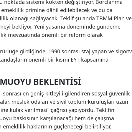
 bu noktada sistemi kökten değiştiriyor. Borçlanma
 emeklilik primine dâhil edilebilecek ve bu da
ilik olanağı sağlayacak. Teklif şu anda TBMM Plan ve
meyi bekliyor. Yeni yasama döneminde gündeme
nlik mevzuatında önemli bir reform olarak
rlüğe girdiğinde, 1990 sonrası staj yapan ve sigort
atandaşların önemli bir kısmı EYT kapsamına
KAMUOYU BEKLENTISI
 sonrası en geniş kitleyi ilgilendiren sosyal güvenlik
alar, meslek odaları ve sivil toplum kuruluşları uzun
ine kulak verilmesi” çağrısı yapıyordu. Teklifin
oyu baskısının karşılanacağı hem de çalışma
 emeklilik haklarının güçleneceği belirtiliyor.