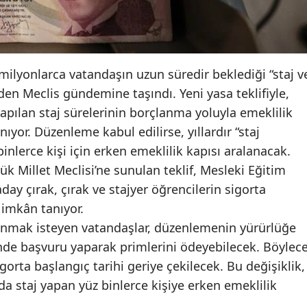
ilyonlarca vatandaşın uzun süredir beklediği “staj v
den Meclis gündemine taşındı. Yeni yasa teklifiyle,
apılan staj sürelerinin borçlanma yoluyla emeklilik
ıyor. Düzenleme kabul edilirse, yıllardır “staj
nlerce kişi için erken emeklilik kapısı aralanacak.
k Millet Meclisi’ne sunulan teklif, Mesleki Eğitim
y çırak, çırak ve stajyer öğrencilerin sigorta
 imkân tanıyor.
lanmak isteyen vatandaşlar, düzenlemenin yürürlüğe
nde başvuru yaparak primlerini ödeyebilecek. Böylece
gorta başlangıç tarihi geriye çekilecek. Bu değişiklik,
larda staj yapan yüz binlerce kişiye erken emeklilik