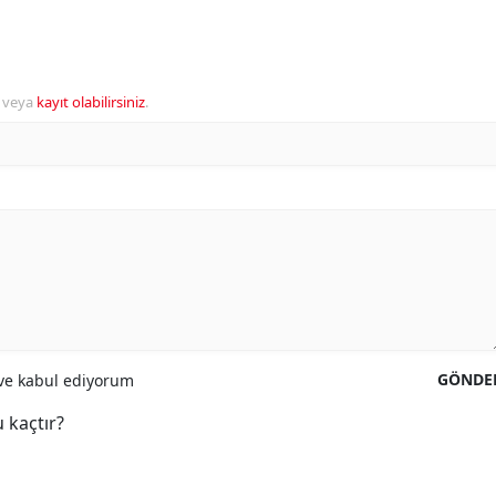
veya
kayıt olabilirsiniz
.
GÖNDE
e kabul ediyorum
 kaçtır?