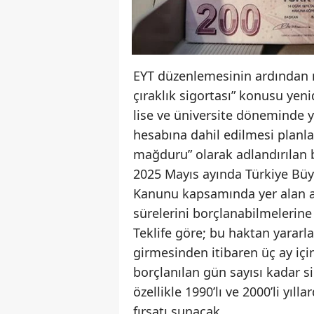
EYT düzenlemesinin ardından m
çıraklık sigortası” konusu yeni
lise ve üniversite döneminde y
hesabına dahil edilmesi planlan
mağduru” olarak adlandırılan bi
2025 Mayıs ayında Türkiye Büyü
Kanunu kapsamında yer alan ada
sürelerini borçlanabilmelerine
Teklife göre; bu haktan yarar
girmesinden itibaren üç ay içi
borçlanılan gün sayısı kadar si
özellikle 1990’lı ve 2000’li yıl
fırsatı sunacak.