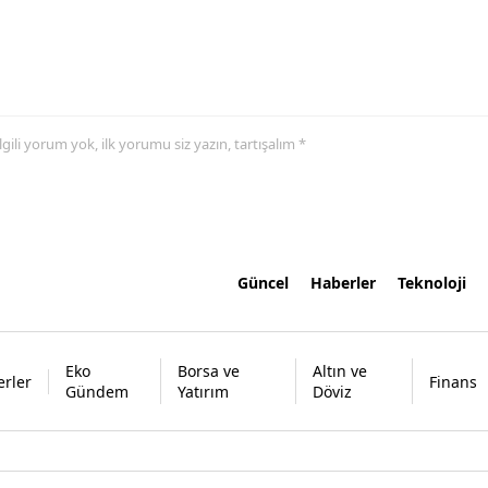
 ilgili yorum yok, ilk yorumu siz yazın, tartışalım *
Güncel
Haberler
Teknoloji
Eko
Borsa ve
Altın ve
rler
Finans
Gündem
Yatırım
Döviz