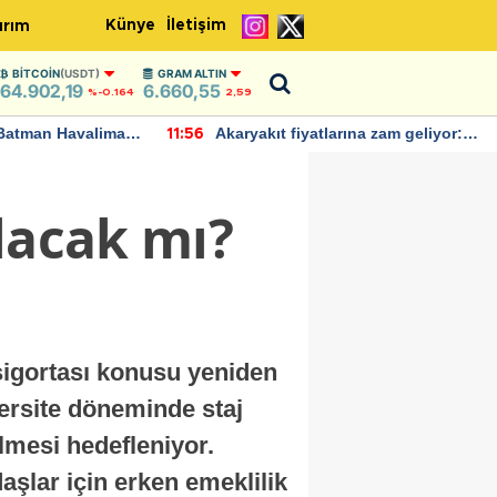
Künye
İletişim
ırım
BITCOIN
(USDT)
GRAM ALTIN
64.902,19
6.660,55
%-0.164
2,59
Batman Havalimanı
Akaryakıt fiyatlarına zam geliyor:
11:56
 açıklamalarda
Yeni tarih açıklandı
lacak mı?
sigortası konusu yeniden
versite döneminde staj
lmesi hedefleniyor.
aşlar için erken emeklilik