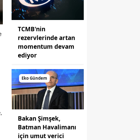
TCMB'nin
e
rezervlerinde artan
momentum devam
ediyor
Eko Gündem
,
Bakan Şimşek,
Batman Havalimanı
için umut verici