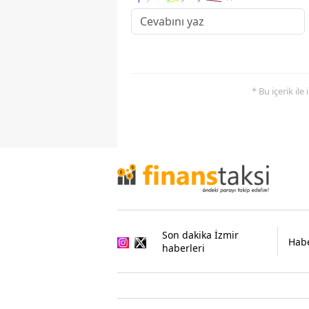
* Bu içerik ile
Son dakika İzmir
Habe
haberleri