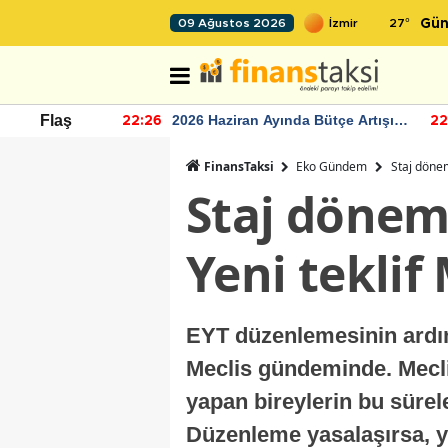
27
°
09 Ağustos 2026
Gün
r seviyesinin
2026 Haziran Ayında Bütçe Artışı
Flaş
22:26
22
Yaşandı
FinansTaksi
Eko Gündem
Staj dönem
Staj döneml
Yeni teklif 
EYT düzenlemesinin ardın
Meclis gündeminde. Meclis
yapan bireylerin bu sürel
Düzenleme yasalaşırsa, yı