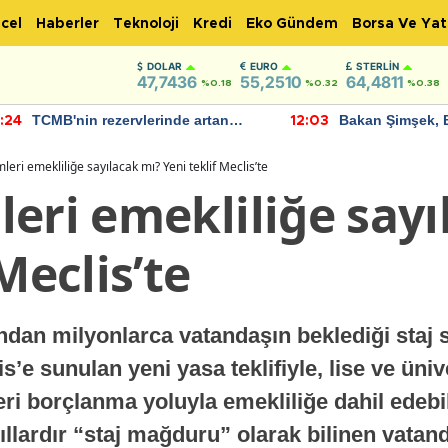
cel
Haberler
Teknoloji
Kredi
Eko Gündem
Borsa Ve Yat
DOLAR
EURO
STERLIN
47,7436
55,2510
64,4811
%0.18
%0.32
%0.38
TCMB'nin rezervlerinde artan
Bakan Şimşek, 
:24
12:03
momentum devam ediyor
için umut verici
bulundu
leri emekliliğe sayılacak mı? Yeni teklif Meclis’te
eri emekliliğe sayı
Meclis’te
dan milyonlarca vatandaşın beklediği staj 
’e sunulan yeni yasa teklifiyle, lise ve üni
eri borçlanma yoluyla emekliliğe dahil edebi
llardır “staj mağduru” olarak bilinen vatand