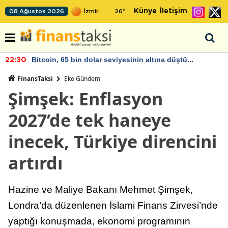
Künye
İletişim
08 Ağustos 2026
26
°
2026 Haziran Ayında Bütçe Artışı Yaşandı
22:26
FinansTaksi
Eko Gündem
Şimşek: Enflasyon
2027’de tek haneye
inecek, Türkiye direncini
artırdı
Hazine ve Maliye Bakanı Mehmet Şimşek,
Londra’da düzenlenen İslami Finans Zirvesi’nde
yaptığı konuşmada, ekonomi programının