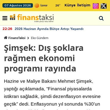
Künye
İletişim
07 Ağustos 2026
26
°
2026 Haziran Ayında Bütçe Artışı Yaşandı
22:26
FinansTaksi
Eko Gündem
Şimşek: Dış şoklara
rağmen ekonomi
programı rayında
Hazine ve Maliye Bakanı Mehmet Şimşek,
yaptığı açıklamada, “Finansal piyasalarda
istikrarı sağladık, şimdi dezenflasyon evresine
geçtik” dedi. Enflasyonun yıl sonunda %30’un