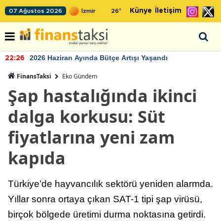
Künye
İletişim
07 Ağustos 2026
26
°
2026 Haziran Ayında Bütçe Artışı Yaşandı
22:26
FinansTaksi
Eko Gündem
Şap hastalığında ikinci
dalga korkusu: Süt
fiyatlarına yeni zam
kapıda
Türkiye’de hayvancılık sektörü yeniden alarmda.
Yıllar sonra ortaya çıkan SAT-1 tipi şap virüsü,
birçok bölgede üretimi durma noktasına getirdi.