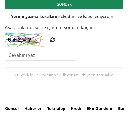
GÖNDER
Yorum yazma kurallarını
okudum ve kabul ediyorum
Aşağıdaki görselde işlemin sonucu kaçtır?
* Bu içerik ile ilgili yorum yok, ilk yorumu siz yazın, tartışalım *
Güncel
Haberler
Teknoloji
Kredi
Eko Gündem
Bors