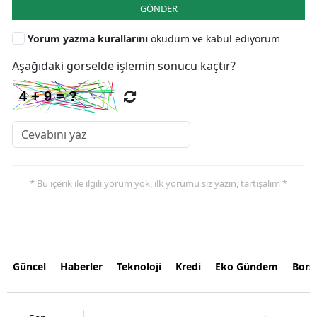
GÖNDER
Yorum yazma kurallarını
okudum ve kabul ediyorum
Aşağıdaki görselde işlemin sonucu kaçtır?
* Bu içerik ile ilgili yorum yok, ilk yorumu siz yazın, tartışalım *
Güncel
Haberler
Teknoloji
Kredi
Eko Gündem
Bors