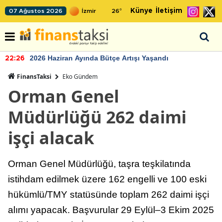
Künye
İletişim
07 Ağustos 2026
26
°
2026 Haziran Ayında Bütçe Artışı Yaşandı
22:26
FinansTaksi
Eko Gündem
Orman Genel
Müdürlüğü 262 daimi
işçi alacak
Orman Genel Müdürlüğü, taşra teşkilatında
istihdam edilmek üzere 162 engelli ve 100 eski
hükümlü/TMY statüsünde toplam 262 daimi işçi
alımı yapacak. Başvurular 29 Eylül–3 Ekim 2025