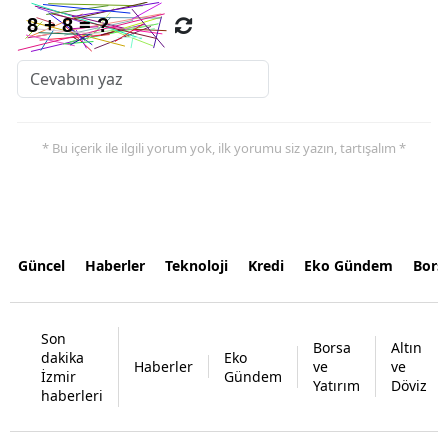
* Bu içerik ile ilgili yorum yok, ilk yorumu siz yazın, tartışalım *
Güncel
Haberler
Teknoloji
Kredi
Eko Gündem
Bors
Son
Borsa
Altın
dakika
Eko
Haberler
ve
ve
İzmir
Gündem
Yatırım
Döviz
haberleri