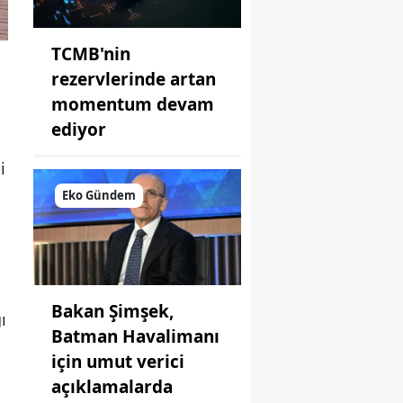
TCMB'nin
rezervlerinde artan
momentum devam
ediyor
i
Eko Gündem
Bakan Şimşek,
ı
Batman Havalimanı
için umut verici
açıklamalarda