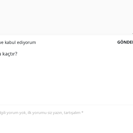
GÖNDE
e kabul ediyorum
 kaçtır?
 ilgili yorum yok, ilk yorumu siz yazın, tartışalım *