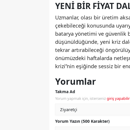
YENI BIR FIYAT DA
Uzmanlar, olası bir üretim aks
çekebileceği konusunda uyarıy
batarya yönetimi ve güvenlik b
düşünüldüğünde, yeni kriz dalg
tekrar artırabileceği öngörülüy
önümüzdeki haftalarda netleşm
krizi”nin eşiğinde sessiz bir en
Yorumlar
Takma Ad
Yorum yapmak için, isterseniz
giriş yapabilir
Yorum Yazın (500 Karakter)