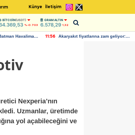
Künye
İletişim
ırım
BITCOIN
(USDT)
GRAM ALTIN
64.369,53
6.578,29
%-0.703
1,32
Batman Havalimanı
Akaryakıt fiyatlarına zam geliyor:
11:56
 açıklamalarda
Yeni tarih açıklandı
otiv
retici Nexperia’nın
tikledi. Uzmanlar, üretimde
ğına yol açabileceğini ve