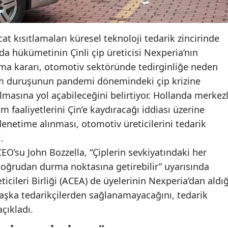
cat kısıtlamaları küresel teknoloji tedarik zincirinde
anda hükümetinin Çinli çip üreticisi Nexperia’nın
alma kararı, otomotiv sektöründe tedirginliğe neden
tim duruşunun pandemi dönemindeki çip krizine
lmasına yol açabileceğini belirtiyor. Hollanda merkezl
m faaliyetlerini Çin’e kaydıracağı iddiası üzerine
enetime alınması, otomotiv üreticilerini tedarik
.
EO’su John Bozzella, “Çiplerin sevkiyatındaki her
oğrudan durma noktasına getirebilir” uyarısında
cileri Birliği (ACEA) de üyelerinin Nexperia’dan aldığ
başka tedarikçilerden sağlanamayacağını, tedarik
açıkladı.