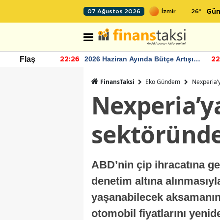
26
°
07 Ağustos 2026
Gün
r seviyesinin
2026 Haziran Ayında Bütçe Artışı
Flaş
22:26
22
Yaşandı
FinansTaksi
Eko Gündem
Nexperia’y
Nexperia’y
sektöründe
ABD’nin çip ihracatına get
denetim altına alınmasıyla
yaşanabilecek aksamanın 
otomobil fiyatlarını yenid