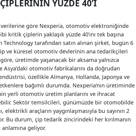
ÇIPLERININ YÜZDE 40’I
 verilerine göre Nexperia, otomotiv elektroniğinde
ibi kritik çiplerin yaklaşık yüzde 40’ını tek başına
ch Technology tarafından satın alınan şirket, bugün 6
ip ve küresel otomotiv devlerinin ana tedarikçileri
a göre, üretimde yaşanacak bir aksama yalnızca
e Asya’daki otomotiv fabrikalarını da doğrudan
 endüstrisi, özellikle Almanya, Hollanda, Japonya ve
iletkenlere bağımlı durumda. Nexperia’nın üretiminde
nin yerli otomotiv üretim planlarını ve ihracat
bilir. Sektör temsilcileri, günümüzde bir otomobilde
nı, elektrikli araçların yaygınlaşmasıyla bu sayının 2
r. Bu durum, çip tedarik zincirindeki her kırılmanın
 anlamına geliyor.