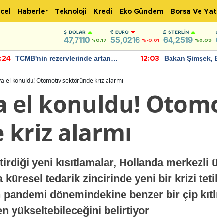
cel
Haberler
Teknoloji
Kredi
Eko Gündem
Borsa Ve Yat
DOLAR
EURO
STERLIN
47,7110
55,0216
64,2519
%0.17
%-0.01
%0.09
TCMB'nin rezervlerinde artan
Bakan Şimşek, 
:24
12:03
momentum devam ediyor
için umut verici
bulundu
a el konuldu! Otomotiv sektöründe kriz alarmı
a el konuldu! Otom
 kriz alarmı
irdiği yeni kısıtlamalar, Hollanda merkezli ü
 küresel tedarik zincirinde yeni bir krizi te
pandemi dönemindekine benzer bir çip kıtlı
en yükseltebileceğini belirtiyor