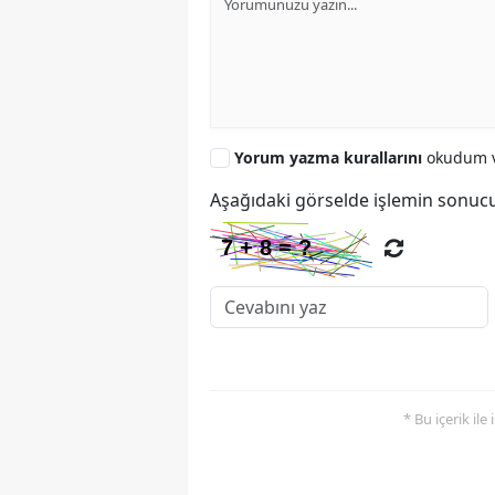
Yorum yazma kurallarını
okudum v
Aşağıdaki görselde işlemin sonucu
* Bu içerik ile