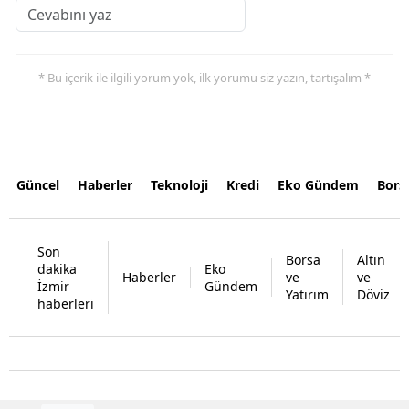
* Bu içerik ile ilgili yorum yok, ilk yorumu siz yazın, tartışalım *
Güncel
Haberler
Teknoloji
Kredi
Eko Gündem
Bors
Son
Borsa
Altın
dakika
Eko
Haberler
ve
ve
İzmir
Gündem
Yatırım
Döviz
haberleri