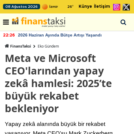
Künye
İletişim
08 Ağustos 2026
26
°
2026 Haziran Ayında Bütçe Artışı Yaşandı
22:26
FinansTaksi
Eko Gündem
Meta ve Microsoft
CEO'larından yapay
zekâ hamlesi: 2025’te
büyük rekabet
bekleniyor
Yapay zekâ alanında büyük bir rekabet
yaşanıyor. Meta CEO’su Mark Zuckerberg,