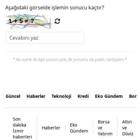
Aşağıdaki görselde işlemin sonucu kaçtır?
* Bu içerik ile ilgili yorum yok, ilk yorumu siz yazın, tartışalım *
Güncel
Haberler
Teknoloji
Kredi
Eko Gündem
Bors
Son
Borsa
Altın
dakika
Eko
Haberler
ve
ve
İzmir
Gündem
Yatırım
Döviz
haberleri