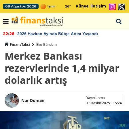
Künye
İletişim
08 Ağustos 2026
26
°
2026 Haziran Ayında Bütçe Artışı Yaşandı
22:26
FinansTaksi
Eko Gündem
Merkez Bankası
rezervlerinde 1,4 milyar
dolarlık artış
Yayınlanma
Nur Duman
13 Kasım 2025 - 15:24