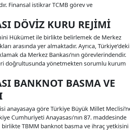
r. Finansal istikrar TCMB görev ve
SI DÖVIZ KURU REJIMI
mini Hükümet ile birlikte belirlemek de Merkez
arı arasında yer almaktadır. Ayrıca, Türkiye’deki
saklamak da Merkez Bankası’nın görevlerindendir.
leri doğrultusunda yönetmekten sorumlu kurum
SI BANKNOT BASMA VE
I
i anayasaya göre Türkiye Büyük Millet Meclisi’n
rkiye Cumhuriyeti Anayasası'nın 87. maddesinde
la birlikte TBMM banknot basma ve ihraç yetkisini