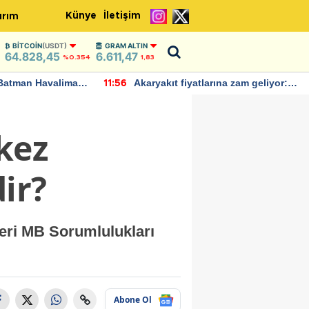
Künye
İletişim
ırım
BITCOIN
(USDT)
GRAM ALTIN
64.828,45
6.611,47
%0.354
1,83
Batman Havalimanı
Akaryakıt fiyatlarına zam geliyor:
11:56
 açıklamalarda
Yeni tarih açıklandı
kez
ir?
eri MB Sorumlulukları
Abone Ol