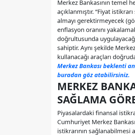
Merkez Bankasının temel hede
açıklanmıştır. “Fiyat istikrar
almayı gerektirmeyecek (göz 
enflasyon oranını yakalamak
doğrultusunda uygulayacağı 
sahiptir. Aynı şekilde Merkez
kullanacağı araçları doğruda
Merkez Bankası beklenti an
buradan göz atabilirsiniz.
MERKEZ BANKA
SAĞLAMA GÖR
Piyasalardaki finansal isti
Cumhuriyet Merkez Bankası’n
istikrarının sağlanabilmesi ad