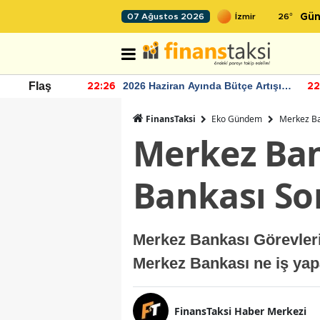
26
°
07 Ağustos 2026
Gün
r seviyesinin
2026 Haziran Ayında Bütçe Artışı
Flaş
22:26
22
Yaşandı
FinansTaksi
Eko Gündem
Merkez Ba
Merkez Ban
Bankası So
Merkez Bankası Görevler
Merkez Bankası ne iş yap
FinansTaksi Haber Merkezi