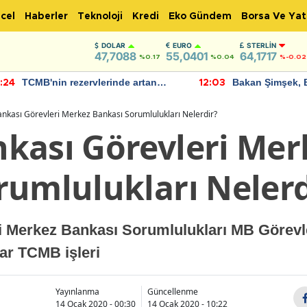
cel
Haberler
Teknoloji
Kredi
Eko Gündem
Borsa Ve Yat
DOLAR
EURO
STERLIN
47,7088
55,0401
64,1717
%0.17
%0.04
%-0.02
TCMB'nin rezervlerinde artan
Bakan Şimşek, 
:24
12:03
momentum devam ediyor
için umut verici
bulundu
nkası Görevleri Merkez Bankası Sorumlulukları Nelerdir?
kası Görevleri Mer
rumlulukları Nelerd
i Merkez Bankası Sorumlulukları MB Görevl
ar TCMB işleri
Yayınlanma
Güncellenme
14 Ocak 2020 - 00:30
14 Ocak 2020 - 10:22