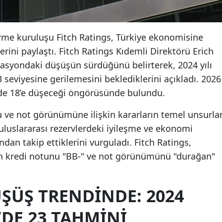
irme kuruluşu Fitch Ratings, Türkiye ekonomisine
rini paylaştı. Fitch Ratings Kıdemli Direktörü Erich
lasyondaki düşüşün sürdüğünü belirterek, 2024 yılı
eviyesine gerilemesini beklediklerini açıkladı. 2026
zde 18’e düşeceği öngörüsünde bulundu.
u ve not görünümüne ilişkin kararların temel unsurlar
uluslararası rezervlerdeki iyileşme ve ekonomi
kından takip ettiklerini vurguladı. Fitch Ratings,
in kredi notunu "BB-" ve not görünümünü "durağan"
ŞÜŞ TRENDINDE: 2024
DE 23 TAHMINI