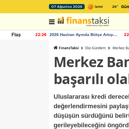
26
°
07 Ağustos 2026
Gün
r seviyesinin
2026 Haziran Ayında Bütçe Artışı
Flaş
22:26
22
Yaşandı
FinansTaksi
Eko Gündem
Merkez Ba
Merkez Ban
başarılı ol
Uluslararası kredi derec
değerlendirmesini paylaşt
düşüşün sürdüğünü belir
gerileyebileceğini öngörd