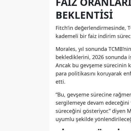
FAIZ ORANLAR
BEKLENTISI
Fitch’in değerlendirmesinde, 
kademeli bir faiz indirim süre
Morales, yıl sonunda TCMB’nin 
beklediklerini, 2026 sonunda is
Ancak bu gevşeme sürecinin kon
para politikasını koruyarak e
etti.
“Bu, gevşeme sürecine rağmen 
sergilemeye devam edeceğini 
süreceğini gösteriyor.” diyen M
uyumlu şekilde yönlendirileceğ