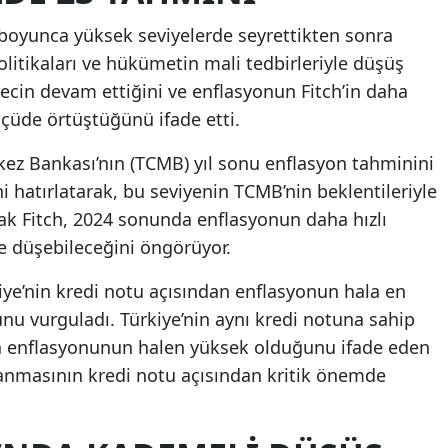
ı boyunca yüksek seviyelerde seyrettikten sonra
olitikaları ve hükümetin mali tedbirleriyle düşüş
recin devam ettiğini ve enflasyonun Fitch’in daha
lçüde örtüştüğünü ifade etti.
kez Bankası’nın (TCMB) yıl sonu enflasyon tahminini
ni hatırlatarak, bu seviyenin TCMB’nin beklentileriyle
ak Fitch, 2024 sonunda enflasyonun daha hızlı
e düşebileceğini öngörüyor.
iye’nin kredi notu açısından enflasyonun hala en
nu vurguladı. Türkiye’nin aynı kredi notuna sahip
da enflasyonunun halen yüksek olduğunu ifade eden
ğlanmasının kredi notu açısından kritik önemde