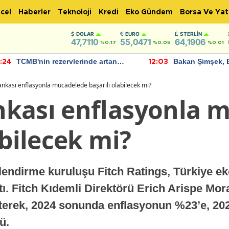
cel
Haberler
Teknoloji
Kredi
Eko Gündem
Borsa Ve Yat
DOLAR
EURO
STERLIN
47,7110
55,0471
64,1906
%0.17
%0.05
%0.01
TCMB'nin rezervlerinde artan
Bakan Şimşek, 
:24
12:03
momentum devam ediyor
için umut verici
bulundu
nkası enflasyonla mücadelede başarılı olabilecek mi?
kası enflasyonla 
abilecek mi?
elendirme kuruluşu Fitch Ratings, Türkiye e
ı. Fitch Kıdemli Direktörü Erich Arispe Mor
terek, 2024 sonunda enflasyonun %23’e, 20
ü.