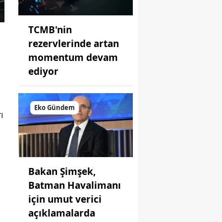
TCMB'nin
rezervlerinde artan
momentum devam
ediyor
Eko Gündem
ı
Bakan Şimşek,
Batman Havalimanı
için umut verici
açıklamalarda