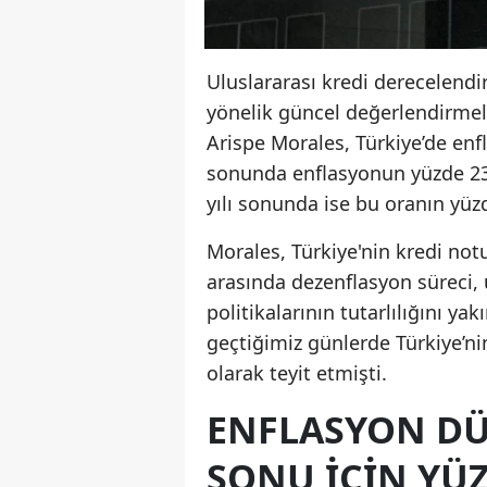
Uluslararası kredi derecelend
yönelik güncel değerlendirmele
Arispe Morales, Türkiye’de enf
sonunda enflasyonun yüzde 23 s
yılı sonunda ise bu oranın yü
Morales, Türkiye'nin kredi not
arasında dezenflasyon süreci, 
politikalarının tutarlılığını ya
geçtiğimiz günlerde Türkiye’n
olarak teyit etmişti.
ENFLASYON DÜ
SONU İÇIN YÜZ