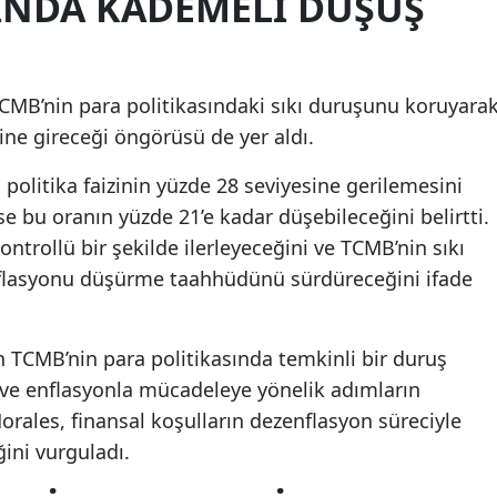
INDA KADEMELI DÜŞÜŞ
TCMB’nin para politikasındaki sıkı duruşunu koruyara
cine gireceği öngörüsü de yer aldı.
politika faizinin yüzde 28 seviyesine gerilemesini
e bu oranın yüzde 21’e kadar düşebileceğini belirtti.
trollü bir şekilde ilerleyeceğini ve TCMB’nin sıkı
nflasyonu düşürme taahhüdünü sürdüreceğini ifade
TCMB’nin para politikasında temkinli bir duruş
ve enflasyonla mücadeleye yönelik adımların
orales, finansal koşulların dezenflasyon süreciyle
ini vurguladı.