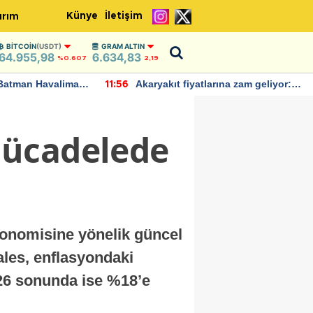
Künye
İletişim
ırım
BITCOIN
(USDT)
GRAM ALTIN
64.955,98
6.634,83
%0.607
2,19
Batman Havalimanı
Akaryakıt fiyatlarına zam geliyor:
11:56
 açıklamalarda
Yeni tarih açıklandı
mücadelede
konomisine yönelik güncel
ales, enflasyondaki
26 sonunda ise %18’e