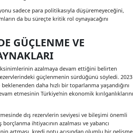
syonu sadece para politikasıyla düşüremeyeceğini,
rmların da bu süreçte kritik rol oynayacağını
RDE GÜÇLENME VE
AYNAKLARI
ksinimlerinin azalmaya devam ettiğini belirten
 rezervlerindeki güçlenmenin sürdüğünü söyledi. 2023
de beklenenden daha hızlı bir toparlanma yaşandığını
evam etmesinin Türkiye’nin ekonomik kırılganlıkların
rmesinde dış rezervlerin seviyesi ve bileşimi önemli
dış borçlanma ihtiyacının azalması ve yabancı
sinin artması, kredi notu açısından olumlu bir gelişme