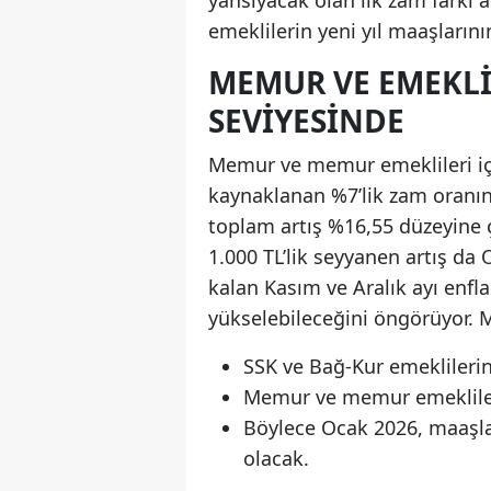
yansıyacak olan ilk zam farkı 
emeklilerin yeni yıl maaşlarının
MEMUR VE EMEKLI
SEVIYESINDE
Memur ve memur emeklileri içi
kaynaklanan %7’lik zam oranına
toplam artış %16,55 düzeyine 
1.000 TL’lik seyyanen artış da
kalan Kasım ve Aralık ayı enfla
yükselebileceğini öngörüyor. 
SSK ve Bağ-Kur emeklileri
Memur ve memur emeklileri
Böylece Ocak 2026, maaşlar
olacak.