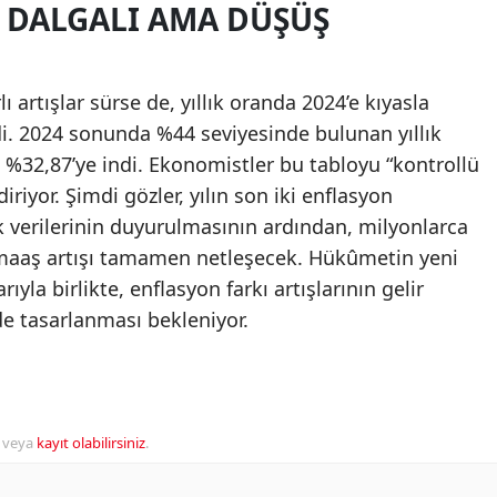
: DALGALI AMA DÜŞÜŞ
ı artışlar sürse de, yıllık oranda 2024’e kıyasla
di. 2024 sonunda %44 seviyesinde bulunan yıllık
a %32,87’ye indi. Ekonomistler bu tabloyu “kontrollü
riyor. Şimdi gözler, yılın son iki enflasyon
k verilerinin duyurulmasının ardından, milyonlarca
maaş artışı tamamen netleşecek. Hükûmetin yeni
yla birlikte, enflasyon farkı artışlarının gelir
de tasarlanması bekleniyor.
veya
kayıt olabilirsiniz
.