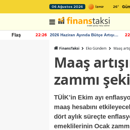
26
°
06 Ağustos 2026
Gün
r seviyesinin
2026 Haziran Ayında Bütçe Artışı
Flaş
22:26
22
Yaşandı
FinansTaksi
Eko Gündem
Maaş artış
Maaş artışı
zammı şeki
TÜİK’in Ekim ayı enflasyo
maaş hesabını etkileyece
dört aylık süreçte enflas
emeklilerinin Ocak zammı