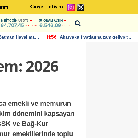
Künye
İletişim
ırım
BITCOIN
(USDT)
GRAM ALTIN
64.707,45
6.546,09
%0.715
0,77
Batman Havalimanı
Akaryakıt fiyatlarına zam geliyor:
11:56
 açıklamalarda
Yeni tarih açıklandı
nem: 2026
larca emekli ve memurun
–Ekim dönemini kapsayan
, SSK ve Bağ-Kur
mur emeklilerinde toplu