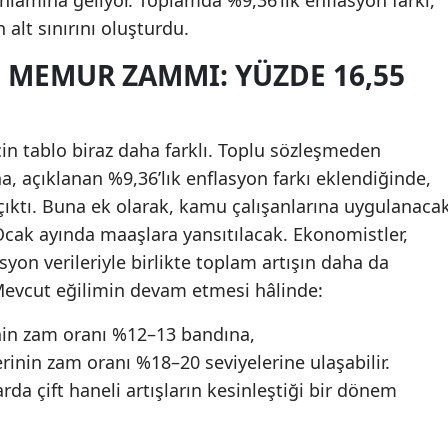
anlamına geliyor. Toplamda %9,36’lık enflasyon farkı,
 alt sınırını oluşturdu.
 MEMUR ZAMMI: YÜZDE 16,55
n tablo biraz daha farklı. Toplu sözleşmeden
, açıklanan %9,36’lık enflasyon farkı eklendiğinde,
çıktı. Buna ek olarak, kamu çalışanlarına uygulanaca
 Ocak ayında maaşlara yansıtılacak. Ekonomistler,
syon verileriyle birlikte toplam artışın daha da
Mevcut eğilimin devam etmesi hâlinde:
nin zam oranı %12–13 bandına,
nin zam oranı %18–20 seviyelerine ulaşabilir.
da çift haneli artışların kesinleştiği bir dönem