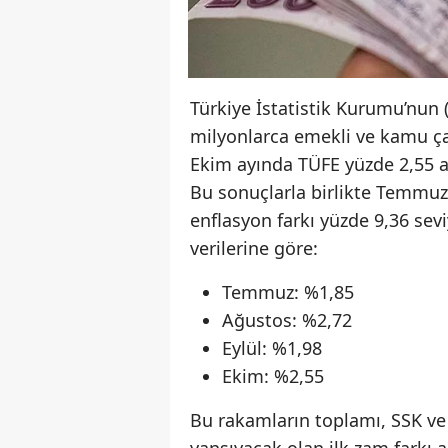
Türkiye İstatistik Kurumu’nun (
milyonlarca emekli ve kamu çal
Ekim ayında TÜFE yüzde 2,55 ar
Bu sonuçlarla birlikte Temmu
enflasyon farkı yüzde 9,36 sev
verilerine göre:
Temmuz: %1,85
Ağustos: %2,72
Eylül: %1,98
Ekim: %2,55
Bu rakamların toplamı, SSK ve