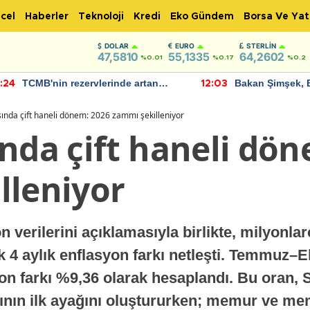
cel
Haberler
Teknoloji
Kredi
Eko Gündem
Borsa Ve Yat
DOLAR
EURO
STERLIN
47,5810
55,1335
64,2602
%0.01
%0.17
%0.2
TCMB'nin rezervlerinde artan
Bakan Şimşek, 
:24
12:03
momentum devam ediyor
için umut verici
bulundu
ında çift haneli dönem: 2026 zammı şekilleniyor
nda çift haneli dö
lleniyor
n verilerini açıklamasıyla birlikte, milyon
k 4 aylık enflasyon farkı netleşti. Temmuz
yon farkı %9,36 olarak hesaplandı. Bu oran
nın ilk ayağını oluştururken; memur ve me