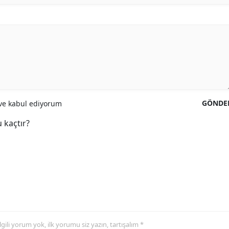
GÖNDE
e kabul ediyorum
 kaçtır?
 ilgili yorum yok, ilk yorumu siz yazın, tartışalım *