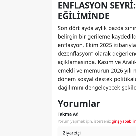
ENFLASYON SEYRI
EĞILIMINDE
Son dört ayda aylık bazda sınırl
belirgin bir gerileme kaydedil
enflasyon, Ekim 2025 itibarıyl
dezenflasyon” olarak değerlendi
açıklamasında. Kasım ve Aralı
emekli ve memurun 2026 yılı 
dönem sosyal destek politikaları
dağılımını dengeleyecek şekil
Yorumlar
Takma Ad
Yorum yapmak için, isterseniz
giriş yapabilir