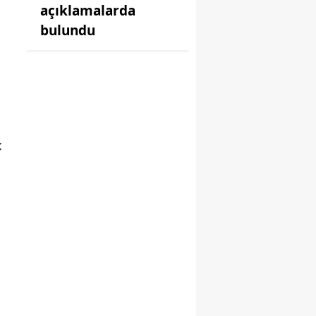
açıklamalarda
bulundu
k