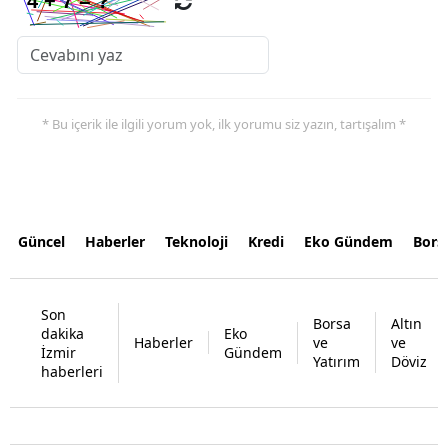
* Bu içerik ile ilgili yorum yok, ilk yorumu siz yazın, tartışalım *
Güncel
Haberler
Teknoloji
Kredi
Eko Gündem
Bors
Son
Borsa
Altın
dakika
Eko
Haberler
ve
ve
İzmir
Gündem
Yatırım
Döviz
haberleri