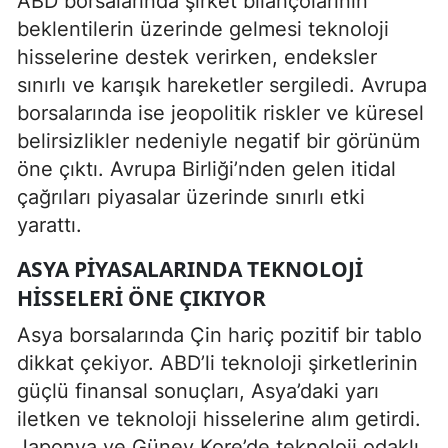
ABD borsalarında şirket bilançolarının
beklentilerin üzerinde gelmesi teknoloji
hisselerine destek verirken, endeksler
sınırlı ve karışık hareketler sergiledi. Avrupa
borsalarında ise jeopolitik riskler ve küresel
belirsizlikler nedeniyle negatif bir görünüm
öne çıktı. Avrupa Birliği’nden gelen itidal
çağrıları piyasalar üzerinde sınırlı etki
yarattı.
ASYA PIYASALARINDA TEKNOLOJI
HISSELERI ÖNE ÇIKIYOR
Asya borsalarında Çin hariç pozitif bir tablo
dikkat çekiyor. ABD’li teknoloji şirketlerinin
güçlü finansal sonuçları, Asya’daki yarı
iletken ve teknoloji hisselerine alım getirdi.
Japonya ve Güney Kore’de teknoloji odaklı