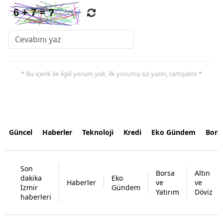
* Bu içerik ile ilgili yorum yok, ilk yorumu siz yazın, tartışalım *
Güncel
Haberler
Teknoloji
Kredi
Eko Gündem
Bors
Son
Borsa
Altın
dakika
Eko
Haberler
ve
ve
İzmir
Gündem
Yatırım
Döviz
haberleri