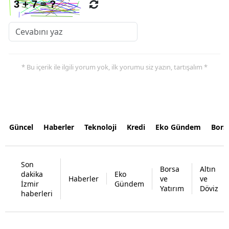
* Bu içerik ile ilgili yorum yok, ilk yorumu siz yazın, tartışalım *
Güncel
Haberler
Teknoloji
Kredi
Eko Gündem
Bors
Son
Borsa
Altın
dakika
Eko
Haberler
ve
ve
İzmir
Gündem
Yatırım
Döviz
haberleri