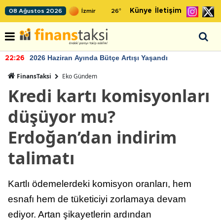
Künye
İletişim
08 Ağustos 2026
26
°
2026 Haziran Ayında Bütçe Artışı Yaşandı
22:26
FinansTaksi
Eko Gündem
Kredi kartı komisyonları
düşüyor mu?
Erdoğan’dan indirim
talimatı
Kartlı ödemelerdeki komisyon oranları, hem
esnafı hem de tüketiciyi zorlamaya devam
ediyor. Artan şikayetlerin ardından