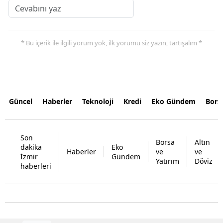
* Bu içerik ile ilgili yorum yok, ilk yorumu siz yazın, tartışalım *
Güncel
Haberler
Teknoloji
Kredi
Eko Gündem
Bors
Son
Borsa
Altın
dakika
Eko
Haberler
ve
ve
İzmir
Gündem
Yatırım
Döviz
haberleri