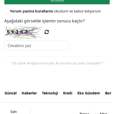
GÖNDER
Yorum yazma kurallarını
okudum ve kabul ediyorum
Aşağıdaki görselde işlemin sonucu kaçtır?
* Bu içerik ile ilgili yorum yok, ilk yorumu siz yazın, tartışalım *
Güncel
Haberler
Teknoloji
Kredi
Eko Gündem
Bors
Son
Borsa
Altın