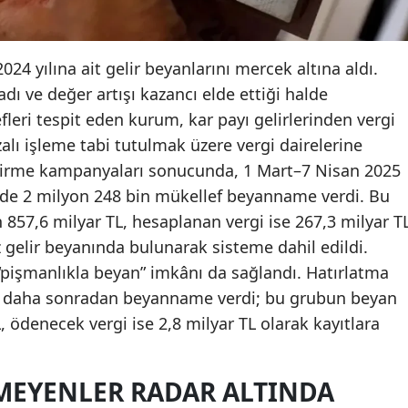
2024 yılına ait gelir beyanlarını mercek altına aldı.
dı ve değer artışı kazancı elde ettiği halde
ri tespit eden kurum, kar payı gelirlerinden vergi
alı işleme tabi tutulmak üzere vergi dairelerine
endirme kampanyaları sonucunda, 1 Mart–7 Nisan 2025
e 2 milyon 248 bin mükellef beyanname verdi. Bu
57,6 milyar TL, hesaplanan vergi ise 267,3 milyar T
ez gelir beyanında bulunarak sisteme dahil edildi.
 “pişmanlıkla beyan” imkânı da sağlandı. Hatırlatma
işi daha sonradan beyanname verdi; bu grubun beyan
, ödenecek vergi ise 2,8 milyar TL olarak kayıtlara
RMEYENLER RADAR ALTINDA