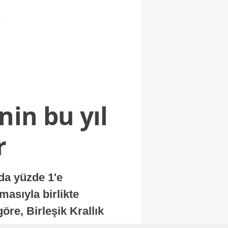
nin bu yıl
r
nda yüzde 1'e
masıyla birlikte
re, Birleşik Krallık
.