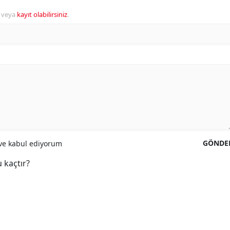
veya
kayıt olabilirsiniz
.
GÖNDE
e kabul ediyorum
 kaçtır?