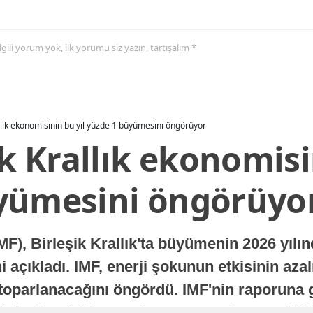
 ilgili yorum yok, ilk yorumu siz yazın, tartışalım *
allık ekonomisinin bu yıl yüzde 1 büyümesini öngörüyor
ik Krallık ekonomisi
yümesini öngörüyo
MF), Birleşik Krallık'ta büyümenin 2026 yılı
 açıkladı. IMF, enerji şokunun etkisinin azal
oparlanacağını öngördü. IMF'nin raporuna gö
a istikrarlı bir toparlanma süreci yaşayabilir