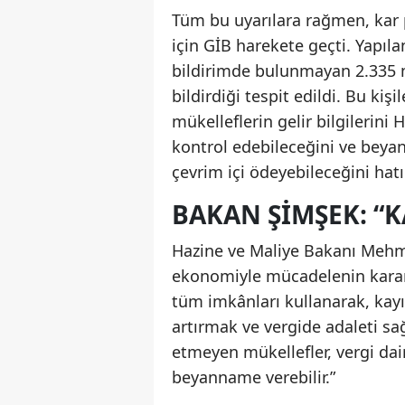
Tüm bu uyarılara rağmen, kar p
için GİB harekete geçti. Yapıla
bildirimde bulunmayan 2.335 m
bildirdiği tespit edildi. Bu ki
mükelleflerin gelir bilgilerini
kontrol edebileceğini ve beyan
çevrim içi ödeyebileceğini hatır
BAKAN ŞIMŞEK: “KA
Hazine ve Maliye Bakanı Mehme
ekonomiyle mücadelenin kararl
tüm imkânları kullanarak, kayı
artırmak ve vergide adaleti s
etmeyen mükellefler, vergi da
beyanname verebilir.”