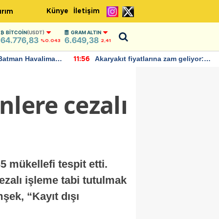
Künye
İletişim
ırım
BITCOIN
(USDT)
GRAM ALTIN
64.776,83
6.649,38
%0.043
2,41
Batman Havalimanı
Akaryakıt fiyatlarına zam geliyor:
11:56
 açıklamalarda
Yeni tarih açıklandı
nlere cezalı
 mükellefi tespit etti.
cezalı işleme tabi tutulmak
şek, “Kayıt dışı