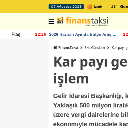
26
°
07 Ağustos 2026
Gün
r seviyesinin
2026 Haziran Ayında Bütçe Artışı
Flaş
22:26
22
Yaşandı
FinansTaksi
Eko Gündem
Kar payı g
Kar payı ge
işlem
Gelir İdaresi Başkanlığı, 
Yaklaşık 500 milyon liralık
üzere vergi dairelerine b
ekonomiyle mücadele kara