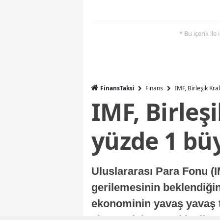
* Bu içerik ile
FinansTaksi
Finans
IMF, Birleşik Kr
IMF, Birleş
yüzde 1 bü
Uluslararası Para Fonu (I
gerilemesinin beklendiğini
ekonominin yavaş yavaş t
ekonomisi, sonraki yıllard