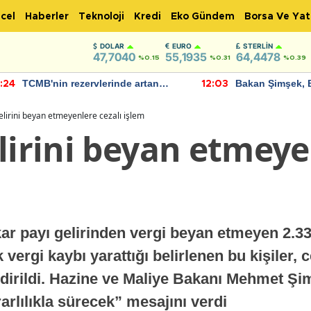
cel
Haberler
Teknoloji
Kredi
Eko Gündem
Borsa Ve Yat
DOLAR
EURO
STERLIN
47,7040
55,1935
64,4478
%0.15
%0.31
%0.39
TCMB'nin rezervlerinde artan
Bakan Şimşek, 
:24
12:03
momentum devam ediyor
için umut verici
bulundu
elirini beyan etmeyenlere cezalı işlem
lirini beyan etmeye
kar payı gelirinden vergi beyan etmeyen 2.335
 vergi kaybı yarattığı belirlenen bu kişiler, 
ildirildi. Hazine ve Maliye Bakanı Mehmet Şim
rlılıkla sürecek” mesajını verdi