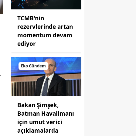
TCMB'nin
rezervlerinde artan
momentum devam
ediyor
Eko Gündem
L
Bakan Şimşek,
Batman Havalimanı
için umut verici
açıklamalarda