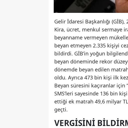
Gelir İdaresi Başkanlığı (GİB), 
Kira, ücret, menkul sermaye ira
beyanname vermeyen mükellefle
beyan etmeyen 2.335 kişiyi cez
bildirdi. GİB’in yoğun bilgil
beyan döneminde rekor düzeyd
dönemde beyan edilen matrah 8
oldu. Ayrıca 473 bin kişi ilk k
Beyan süresini kaçıranlar için
SMS’leri sayesinde 136 bin k
ettiği ek matrah 49,6 milyar TL
geçti.
VERGISINI BILDI