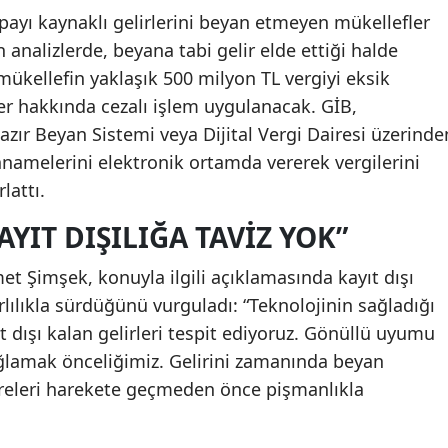
ayı kaynaklı gelirlerini beyan etmeyen mükellefler
n analizlerde, beyana tabi gelir elde ettiği halde
ükellefin yaklaşık 500 milyon TL vergiyi eksik
şiler hakkında cezalı işlem uygulanacak. GİB,
 Hazır Beyan Sistemi veya Dijital Vergi Dairesi üzerinde
namelerini elektronik ortamda vererek vergilerini
lattı.
YIT DIŞILIĞA TAVIZ YOK”
t Şimşek, konuyla ilgili açıklamasında kayıt dışı
ılıkla sürdüğünü vurguladı: “Teknolojinin sağladığı
t dışı kalan gelirleri tespit ediyoruz. Gönüllü uyumu
ağlamak önceliğimiz. Gelirini zamanında beyan
ireleri harekete geçmeden önce pişmanlıkla