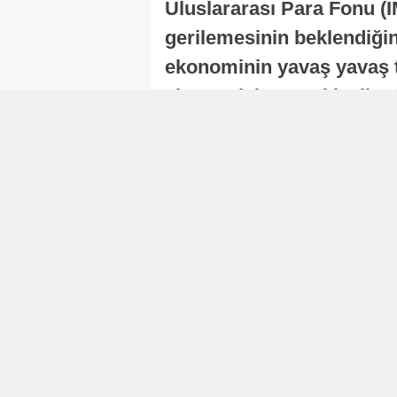
Uluslararası Para Fonu (I
gerilemesinin beklendiğini
ekonominin yavaş yavaş t
ekonomisi, sonraki yıllard
Nur Duman