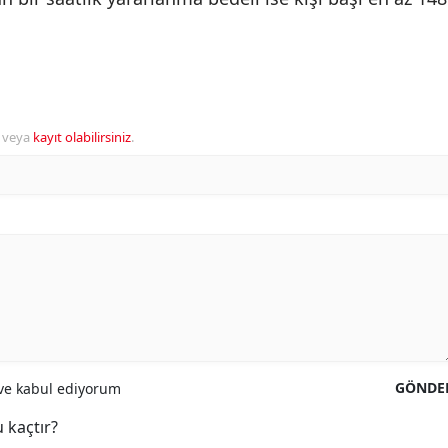
veya
kayıt olabilirsiniz
.
GÖNDE
e kabul ediyorum
 kaçtır?