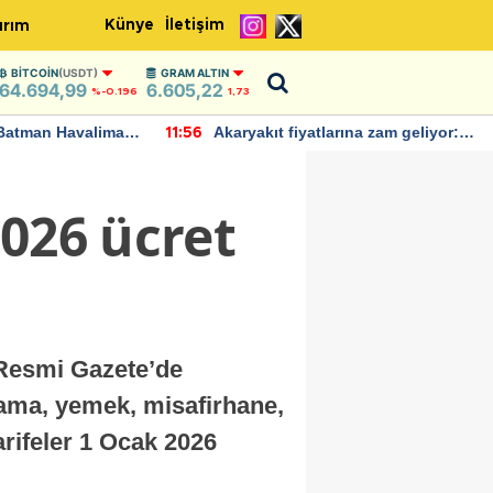
Künye
İletişim
ırım
BITCOIN
(USDT)
GRAM ALTIN
64.694,99
6.605,22
%-0.196
1,73
Batman Havalimanı
Akaryakıt fiyatlarına zam geliyor:
11:56
 açıklamalarda
Yeni tarih açıklandı
2026 ücret
 Resmi Gazete’de
klama, yemek, misafirhane,
arifeler 1 Ocak 2026