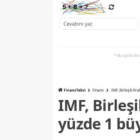
* Bu içerik ile
FinansTaksi
Finans
IMF, Birleşik Kr
IMF, Birleş
yüzde 1 bü