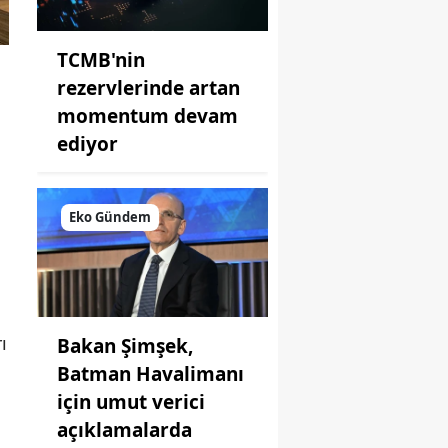
TCMB'nin
rezervlerinde artan
momentum devam
ediyor
Eko Gündem
ı
Bakan Şimşek,
Batman Havalimanı
için umut verici
açıklamalarda