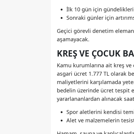
İlk 10 gün için gündelikler
Sonraki günler için artırım
Geçici görevli denetim elemanla
aşamayacak.
KREŞ VE ÇOCUK B
Kamu kurumlarına ait kreş ve ç
asgari ücret 1.777 TL olarak be
maliyetlerini karşılamada yete
bedelin üzerinde ücret tespit 
yararlananlardan alınacak saatl
Spor aletlerini kendisi tem
Alet ve malzemelerin tesis
Hamam, sauna ve kaplıcalardan 