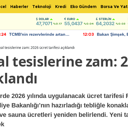
cel
Haberler
Teknoloji
Kredi
Eko Gündem
Borsa Ve Yat
DOLAR
EURO
STERLIN
47,7071
55,0437
64,2032
%0.17
%0.04
%0.03
TCMB'nin rezervlerinde artan
Bakan Şimşek, 
:24
12:03
momentum devam ediyor
için umut verici
bulundu
l tesislerine zam: 2026 ücret tarifesi açıklandı
 tesislerine zam: 
ıklandı
rde 2026 yılında uygulanacak ücret tarifesi
iye Bakanlığı’nın hazırladığı tebliğle kona
ve sauna ücretleri yeniden belirlendi. Yeni t
ek