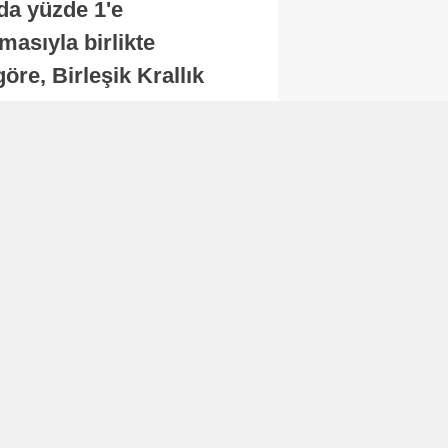
nda yüzde 1'e
masıyla birlikte
re, Birleşik Krallık
.
Abone Ol
Finans
Bitcoin, 65 bin dolar
seviyesinin altına
düştü...