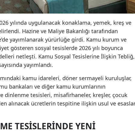
2026 yılında uygulanacak konaklama, yemek, kreş ve
elirlendi. Hazine ve Maliye Bakanlığı tarafından
e’de yayımlanarak yürürlüğe girdi. Kamu kurum ve
iyet gösteren sosyal tesislerde 2026 yılı boyunca
leri netleşti. Kamu Sosyal Tesislerine İlişkin Tebliğ,
sayısında yayımlandı.
mındaki kamu idareleri, döner sermayeli kuruluşlar,
amu bankaları ve diğer kamu kurumlarının
 dinlenme tesisleri, misafirhaneler, kreşler, çocuk
en alınacak ücretlerin tespitine ilişkin usul ve esaslar
ME TESISLERINDE YENI