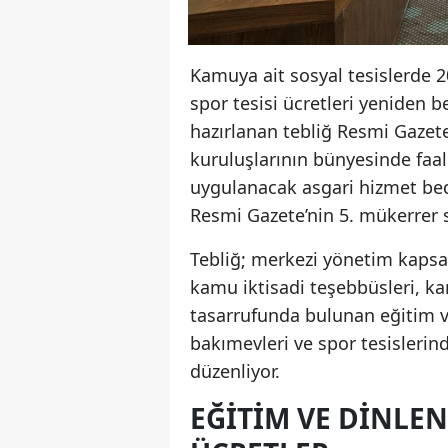
Kamuya ait sosyal tesislerde 
spor tesisi ücretleri yeniden b
hazırlanan tebliğ Resmi Gazet
kuruluşlarının bünyesinde faal
uygulanacak asgari hizmet bedel
Resmi Gazete’nin 5. mükerrer 
Tebliğ; merkezi yönetim kapsa
kamu iktisadi teşebbüsleri, k
tasarrufunda bulunan eğitim ve
bakımevleri ve spor tesislerind
düzenliyor.
EĞITIM VE DINLEN