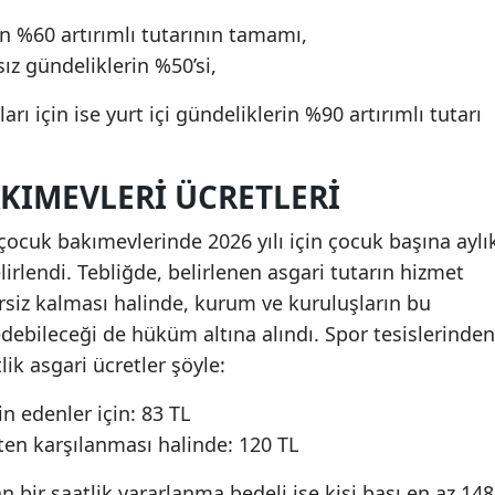
in %60 artırımlı tutarının tamamı,
sız gündeliklerin %50’si,
rı için ise yurt içi gündeliklerin %90 artırımlı tutarı
AKIMEVLERI ÜCRETLERI
ocuk bakımevlerinde 2026 yılı için çocuk başına aylı
lirlendi. Tebliğde, belirlenen asgari tutarın hizmet
rsiz kalması halinde, kurum ve kuruluşların bu
edebileceği de hüküm altına alındı. Spor tesislerinden
ik asgari ücretler şöyle:
in edenler için: 83 TL
ten karşılanması halinde: 120 TL
bir saatlik yararlanma bedeli ise kişi başı en az 148