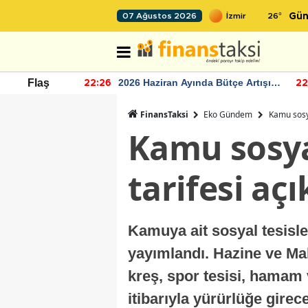
26
°
07 Ağustos 2026
Gün
r seviyesinin
2026 Haziran Ayında Bütçe Artışı
Flaş
22:26
22
Yaşandı
FinansTaksi
Eko Gündem
Kamu sosya
Kamu sosyal
tarifesi aç
Kamuya ait sosyal tesisle
yayımlandı. Hazine ve Mal
kreş, spor tesisi, hamam 
itibarıyla yürürlüğe girec