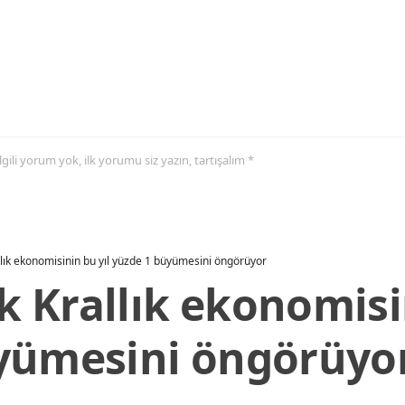
 ilgili yorum yok, ilk yorumu siz yazın, tartışalım *
allık ekonomisinin bu yıl yüzde 1 büyümesini öngörüyor
ik Krallık ekonomisi
yümesini öngörüyo