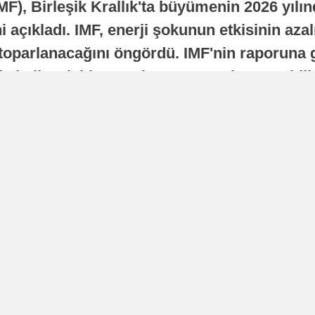
MF), Birleşik Krallık'ta büyümenin 2026 yılı
 açıkladı. IMF, enerji şokunun etkisinin azal
oparlanacağını öngördü. IMF'nin raporuna gö
a istikrarlı bir toparlanma süreci yaşayabilir
Yayınlanma
16 Temmuz 2026 - 22:37