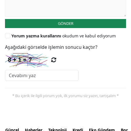
GÖNDER
Yorum yazma kurallarını
okudum ve kabul ediyorum
Aşağıdaki görselde işlemin sonucu kaçtır?
* Bu içerik ile ilgili yorum yok, ilk yorumu siz yazın, tartışalım *
Güncel
Haberler
Teknoloji
Kredi
Eko Gündem
Bors