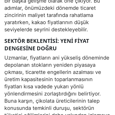
bir başka gelişme olarak öne çıkıyor. Bu
adımlar, önümüzdeki dönemde ticaret
zincirinin maliyet tarafında rahatlama
yaratırken, kakao fiyatlarının düşük
seviyelerde seyrini destekleyebilir.
SEKTÖR BEKLENTISI: YENI FIYAT
DENGESINE DOĞRU
Uzmanlar, fiyatların ani yükseliş döneminde
depolanan stokların yeniden piyasaya
çıkması, ticarette engellerin azalması ve
üretim kapasitesinin toparlanmasının
fiyatları kısa vadede yukarı yönlü
yönlendirmesini zorlaştırdığını belirtiyor.
Buna karşın, çikolata üreticilerinin talep
konusunda temkinli duruşu, sektörün