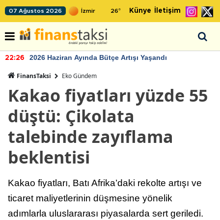
Künye
İletişim
07 Ağustos 2026
26
°
2026 Haziran Ayında Bütçe Artışı Yaşandı
22:26
FinansTaksi
Eko Gündem
Kakao fiyatları yüzde 55
düştü: Çikolata
talebinde zayıflama
beklentisi
Kakao fiyatları, Batı Afrika’daki rekolte artışı ve
ticaret maliyetlerinin düşmesine yönelik
adımlarla uluslararası piyasalarda sert geriledi.