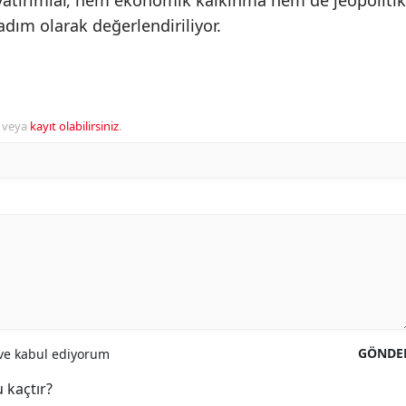
i yatırımlar, hem ekonomik kalkınma hem de jeopolitik
 adım olarak değerlendiriliyor.
veya
kayıt olabilirsiniz
.
GÖNDE
e kabul ediyorum
 kaçtır?