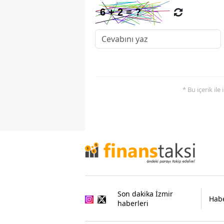
* Bu içerik ile
Son dakika İzmir
Habe
haberleri