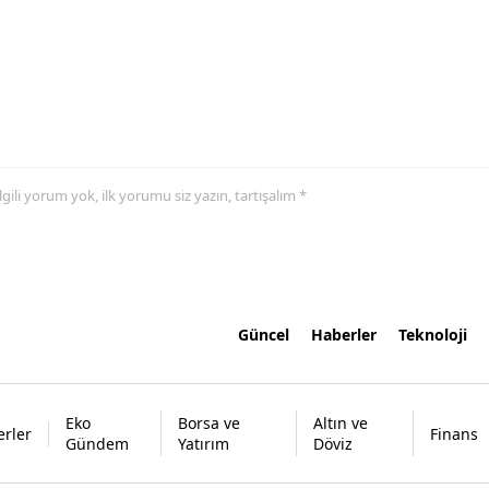
 ilgili yorum yok, ilk yorumu siz yazın, tartışalım *
Güncel
Haberler
Teknoloji
Eko
Borsa ve
Altın ve
rler
Finans
Gündem
Yatırım
Döviz