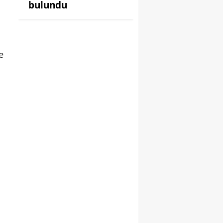
bulundu
e