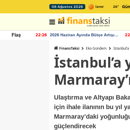
26
°
06 Ağustos 2026
Gün
r seviyesinin
2026 Haziran Ayında Bütçe Artışı
Flaş
22:26
22
Yaşandı
FinansTaksi
Eko Gündem
İstanbul’a
İstanbul’a 
Marmaray’ı
Ulaştırma ve Altyapı Bak
için ihale ilanının bu yıl
Marmaray’daki yoğunluğu 
güçlendirecek