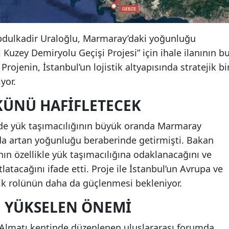
Abdulkadir Uraloğlu, Marmaray’daki yoğunluğu
 Kuzey Demiryolu Geçişi Projesi” için ihale ilanının b
 Projenin, İstanbul’un lojistik altyapısında stratejik bi
yor.
KÜNÜ HAFIFLETECEK
nde yük taşımacılığının büyük oranda Marmaray
rda artan yoğunluğu beraberinde getirmişti. Bakan
nın özellikle yük taşımacılığına odaklanacağını ve
atacağını ifade etti. Proje ile İstanbul’un Avrupa ve
stik rolünün daha da güçlenmesi bekleniyor.
 YÜKSELEN ÖNEMI
 Almatı kentinde düzenlenen uluslararası forumda