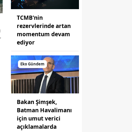
TCMB'nin
rezervlerinde artan
u
momentum devam
r
ediyor
Eko Gündem
Bakan Şimşek,
Batman Havalimanı
için umut verici
açıklamalarda