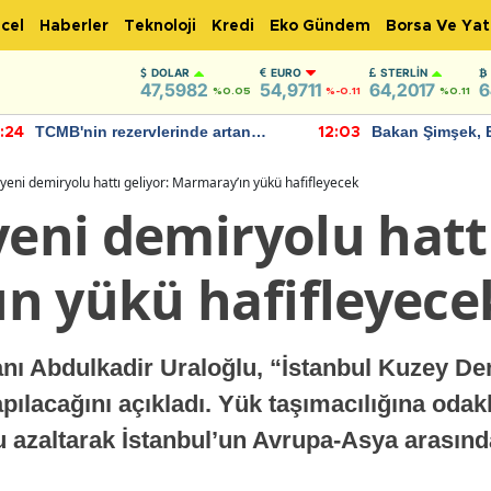
cel
Haberler
Teknoloji
Kredi
Eko Gündem
Borsa Ve Yat
DOLAR
EURO
STERLIN
47,5982
54,9711
64,2017
6
%0.05
%-0.11
%0.11
TCMB'nin rezervlerinde artan
Bakan Şimşek, 
:24
12:03
momentum devam ediyor
için umut verici
bulundu
 yeni demiryolu hattı geliyor: Marmaray’ın yükü hafifleyecek
yeni demiryolu hattı
n yükü hafifleyece
anı Abdulkadir Uraloğlu, “İstanbul Kuzey De
 yapılacağını açıkladı. Yük taşımacılığına oda
azaltarak İstanbul’un Avrupa-Asya arasındak