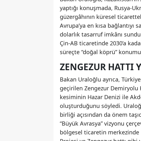
yaptığı konuşmada, Rusya-Ukra
güzergâhının küresel ticarette
Avrupa’ya en kısa bağlantıyı s
dolarlık tasarruf imkânı sund
Çin-AB ticaretinde 2030’a kadar
süreçte “doğal köprü” konumu
ZENGEZUR HATTI 
Bakan Uraloğlu ayrıca, Türkiye
geçirilen Zengezur Demiryolu H
kesiminin Hazar Denizi ile Akd
oluşturduğunu söyledi. Uraloğlu
birliği açısından da önem taşıd
“Büyük Avrasya” vizyonu çerçev
bölgesel ticaretin merkezinde