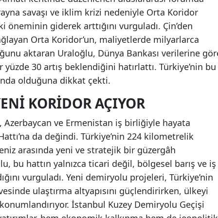
yna savaşı ve iklim krizi nedeniyle Orta Koridor
ki öneminin giderek arttığını vurguladı. Çin’den
ağlayan Orta Koridor’un, maliyetlerde milyarlarca
uğunu aktaran Uraloğlu, Dünya Bankası verilerine gör
 yüzde 30 artış beklendiğini hatırlattı. Türkiye’nin bu
nda olduğuna dikkat çekti.
YENI KORIDOR AÇIYOR
, Azerbaycan ve Ermenistan iş birliğiyle hayata
attı’na da değindi. Türkiye’nin 224 kilometrelik
eniz arasında yeni ve stratejik bir güzergâh
, bu hattın yalnızca ticari değil, bölgesel barış ve iş
ığını vurguladı. Yeni demiryolu projeleri, Türkiye’nin
esinde ulaştırma altyapısını güçlendirirken, ülkeyi
 konumlandırıyor. İstanbul Kuzey Demiryolu Geçişi