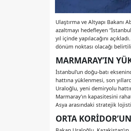
Ulaştırma ve Altyapı Bakanı 
azaltmayı hedefleyen “İstanbul
yıl içinde yapılacağını açıkladı.
dönüm noktası olacağı belirtili
MARMARAY’IN YÜ
İstanbul’un doğu-batı ekseni
hattına yüklenmesi, son yılla
Uraloğlu, yeni demiryolu hattı
Marmaray’ın kapasitesini rahatl
Asya arasındaki stratejik loji
ORTA KORIDOR’UN
Bakan Uraloğlu, Kazakistan’ın