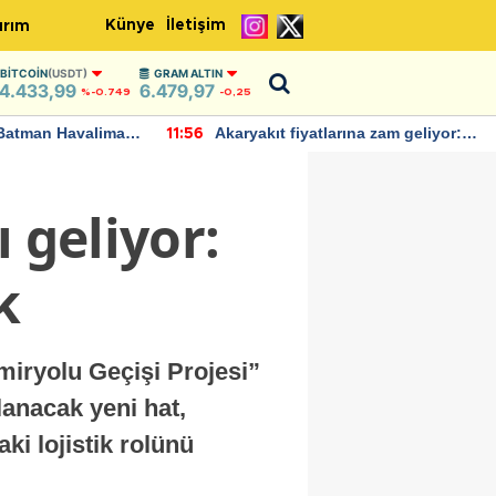
Künye
İletişim
ırım
BITCOIN
(USDT)
GRAM ALTIN
4.433,99
6.479,97
%-0.749
-0,25
Batman Havalimanı
Akaryakıt fiyatlarına zam geliyor:
11:56
 açıklamalarda
Yeni tarih açıklandı
 geliyor:
k
miryolu Geçişi Projesi”
klanacak yeni hat,
i lojistik rolünü