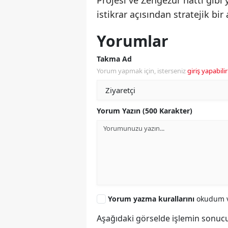
Projesi ve Zengezur hattı gib
istikrar açısından stratejik bir
Yorumlar
Takma Ad
Yorum yapmak için, isterseniz
giriş yapabilir
Yorum Yazın (500 Karakter)
Yorum yazma kurallarını
okudum v
Aşağıdaki görselde işlemin sonucu