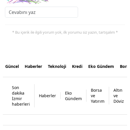
* Bu içerik ile ilgili yorum yok, ilk yorumu siz yazın, tartışalım *
Güncel
Haberler
Teknoloji
Kredi
Eko Gündem
Bors
Son
Borsa
Altın
dakika
Eko
Haberler
ve
ve
İzmir
Gündem
Yatırım
Döviz
haberleri