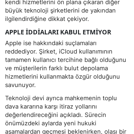
kendi hizmetlerini ön plana çıkaran diğer
büyük teknoloji şirketlerini de yakından
ilgilendirdiğine dikkat çekiyor.
APPLE IDDIALARI KABUL ETMIYOR
Apple ise hakkındaki suçlamaları
reddediyor. Şirket, iCloud kullanımının
tamamen kullanıcı tercihine bağlı olduğunu
ve müşterilerin farklı bulut depolama
hizmetlerini kullanmakta özgür olduğunu
savunuyor.
Teknoloji devi ayrıca mahkemenin toplu
dava kararına karşı itiraz yollarını
değerlendireceğini açıkladı. Sürecin
önümüzdeki aylarda yeni hukuki
aşamalardan geçmesi beklenirken, olası bir