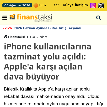
Künye
İletişim
06 Ağustos 2026
26
°
2026 Haziran Ayında Bütçe Artışı Yaşandı
22:26
FinansTaksi
Eko Gündem
iPhone kullanıcılarına
tazminat yolu açıldı:
Apple'a karşı açılan
dava büyüyor
Birleşik Krallık'ta Apple'a karşı açılan toplu
rekabet davası mahkemeden onay aldı. iCloud
hizmetinde rekabete aykırı uygulamalar yapıldığı