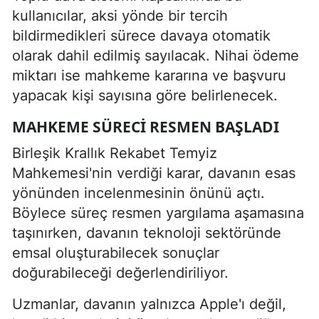
kullanıcılar, aksi yönde bir tercih
bildirmedikleri sürece davaya otomatik
olarak dahil edilmiş sayılacak. Nihai ödeme
miktarı ise mahkeme kararına ve başvuru
yapacak kişi sayısına göre belirlenecek.
MAHKEME SÜRECI RESMEN BAŞLADI
Birleşik Krallık Rekabet Temyiz
Mahkemesi'nin verdiği karar, davanın esas
yönünden incelenmesinin önünü açtı.
Böylece süreç resmen yargılama aşamasına
taşınırken, davanın teknoloji sektöründe
emsal oluşturabilecek sonuçlar
doğurabileceği değerlendiriliyor.
Uzmanlar, davanın yalnızca Apple'ı değil,