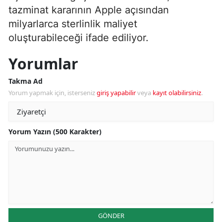
tazminat kararının Apple açısından
milyarlarca sterlinlik maliyet
oluşturabileceği ifade ediliyor.
Yorumlar
Takma Ad
Yorum yapmak için, isterseniz
giriş yapabilir
veya
kayıt olabilirsiniz
.
Yorum Yazın (500 Karakter)
GÖNDER