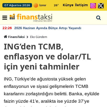
Künye
İletişim
07 Ağustos 2026
26
°
2026 Haziran Ayında Bütçe Artışı Yaşandı
22:26
FinansTaksi
Eko Gündem
ING’den TCMB,
enflasyon ve dolar/TL
için yeni tahminler
ING, Türkiye’de ağustosta yüksek gelen
enflasyonun ve siyasi gelişmelerin TCMB
kararlarını zorlaştırdığını belirtti. Banka, eylülde
faizin yüzde 41’e, aralıkta ise yüzde 37’ye