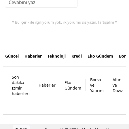
* Bu içerik ile ilgili yorum yok, ilk yorumu siz yazın, tartışalım *
Güncel
Haberler
Teknoloji
Kredi
Eko Gündem
Bors
Son
Borsa
Altın
dakika
Eko
Haberler
ve
ve
İzmir
Gündem
Yatırım
Döviz
haberleri