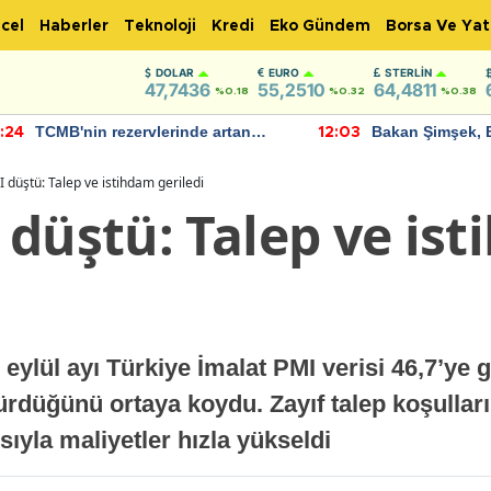
cel
Haberler
Teknoloji
Kredi
Eko Gündem
Borsa Ve Yat
DOLAR
EURO
STERLIN
47,7436
55,2510
64,4811
%0.18
%0.32
%0.38
TCMB'nin rezervlerinde artan
Bakan Şimşek, 
:24
12:03
momentum devam ediyor
için umut verici
bulundu
 düştü: Talep ve istihdam geriledi
 düştü: Talep ve is
 eylül ayı Türkiye İmalat PMI verisi 46,7’ye 
rdüğünü ortaya koydu. Zayıf talep koşulları
ıyla maliyetler hızla yükseldi