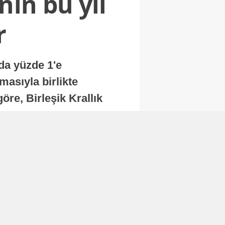
nin bu yıl
r
nda yüzde 1'e
masıyla birlikte
re, Birleşik Krallık
.
Abone Ol
Finans