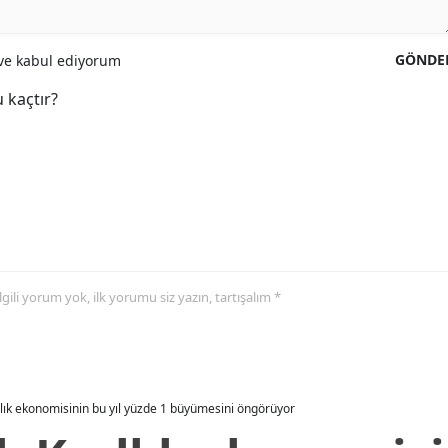
GÖNDE
e kabul ediyorum
 kaçtır?
 ilgili yorum yok, ilk yorumu siz yazın, tartışalım *
allık ekonomisinin bu yıl yüzde 1 büyümesini öngörüyor