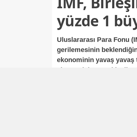
IMF, Birleş
yüzde 1 bü
Uluslararası Para Fonu (I
gerilemesinin beklendiğini
ekonominin yavaş yavaş t
ekonomisi, sonraki yıllard
Nur Duman