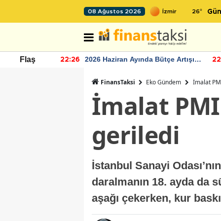
26
°
08 Ağustos 2026
Gün
r seviyesinin
2026 Haziran Ayında Bütçe Artışı
Flaş
22:26
22
Yaşandı
FinansTaksi
Eko Gündem
İmalat PMI
İmalat PMI
geriledi
İstanbul Sanayi Odası’nın
daralmanın 18. ayda da sü
aşağı çekerken, kur baskıs