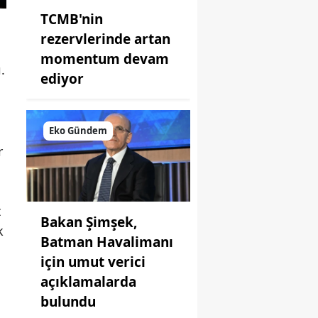
TCMB'nin
rezervlerinde artan
momentum devam
.
ediyor
Eko Gündem
r
z
Bakan Şimşek,
k
Batman Havalimanı
için umut verici
açıklamalarda
bulundu