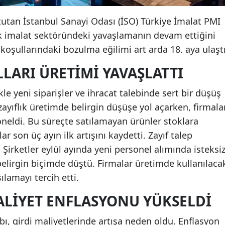
tutan İstanbul Sanayi Odası (İSO) Türkiye İmalat PMI
ek imalat sektöründeki yavaşlamanın devam ettiğini
koşullarındaki bozulma eğilimi art arda 18. aya ulaştı
LLARI ÜRETIMI YAVAŞLATTI
ikle yeni siparişler ve ihracat talebinde sert bir düşüş
zayıflık üretimde belirgin düşüşe yol açarken, firmala
yöneldi. Bu süreçte satılamayan ürünler stoklara
r son üç ayın ilk artışını kaydetti. Zayıf talep
 Şirketler eylül ayında yeni personel alımında isteksi
 belirgin biçimde düştü. Firmalar üretimde kullanılaca
lamayı tercih etti.
MALIYET ENFLASYONU YÜKSELDI
bı, girdi maliyetlerinde artışa neden oldu. Enflasyon