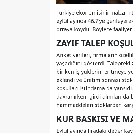
Türkiye ekonomisinin nabzını 
eylül ayında 46,7’ye gerileyer
ortaya koydu. Böylece faaliyet 
ZAYIF TALEP KOŞU
Anket verileri, firmaların özell
yaşadığını gösterdi. Talepteki 
biriken iş yüklerini eritmeye 
eklendi ve üretim sonrası stokla
koşulları istihdama da yansıdı.
davranırken, girdi alımları da
hammaddeleri stoklardan karşı
KUR BASKISI VE 
Eylül ayında liradaki değer kay