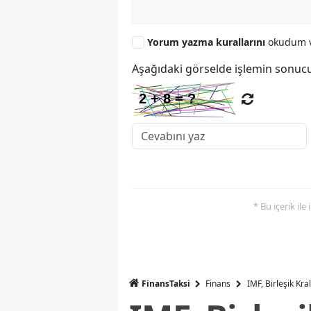
Yorum yazma kurallarını
okudum v
Aşağıdaki görselde işlemin sonucu
* Bu içerik ile
FinansTaksi
Finans
IMF, Birleşik Kr