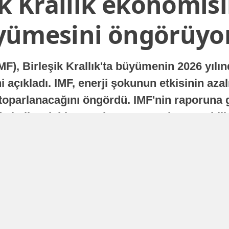
ik Krallık ekonomisi
yümesini öngörüyo
MF), Birleşik Krallık'ta büyümenin 2026 yılı
 açıkladı. IMF, enerji şokunun etkisinin azal
oparlanacağını öngördü. IMF'nin raporuna gö
a istikrarlı bir toparlanma süreci yaşayabilir
Yayınlanma
16 Temmuz 2026 - 22:37