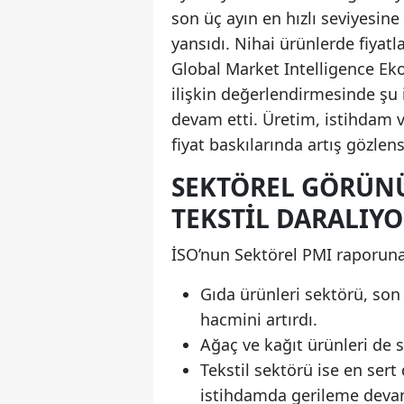
son üç ayın en hızlı seviyesine 
yansıdı. Nihai ürünlerde fiyatl
Global Market Intelligence Ek
ilişkin değerlendirmesinde şu i
devam etti. Üretim, istihdam ve
fiyat baskılarında artış gözlens
SEKTÖREL GÖRÜNÜ
TEKSTIL DARALIY
İSO’nun Sektörel PMI raporuna
Gıda ürünleri sektörü, son 
hacmini artırdı.
Ağaç ve kağıt ürünleri de sı
Tekstil sektörü ise en sert
istihdamda gerileme devam