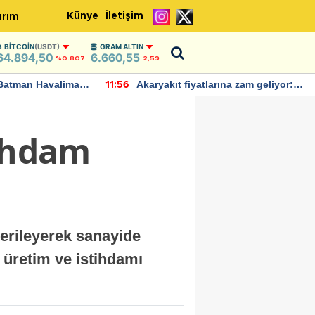
Künye
İletişim
ırım
BITCOIN
(USDT)
GRAM ALTIN
64.894,50
6.660,55
%0.807
2,59
Batman Havalimanı
Akaryakıt fiyatlarına zam geliyor:
11:56
 açıklamalarda
Yeni tarih açıklandı
tihdam
gerileyerek sanayide
 üretim ve istihdamı