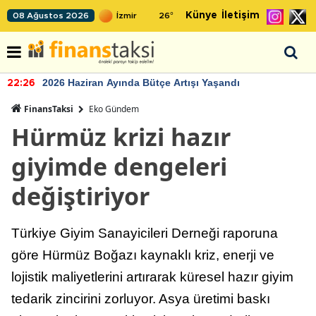
Künye
İletişim
08 Ağustos 2026
26
°
2026 Haziran Ayında Bütçe Artışı Yaşandı
22:26
FinansTaksi
Eko Gündem
Hürmüz krizi hazır
giyimde dengeleri
değiştiriyor
Türkiye Giyim Sanayicileri Derneği raporuna
göre Hürmüz Boğazı kaynaklı kriz, enerji ve
lojistik maliyetlerini artırarak küresel hazır giyim
tedarik zincirini zorluyor. Asya üretimi baskı