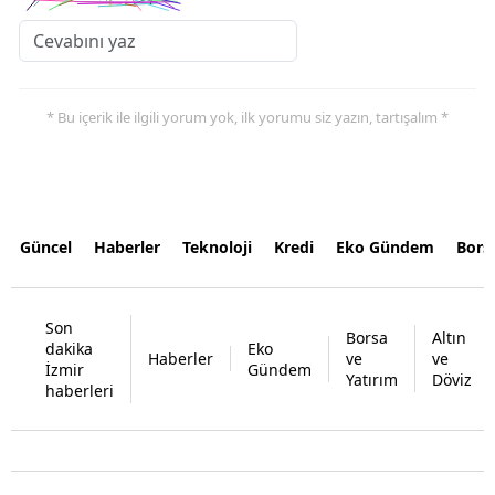
* Bu içerik ile ilgili yorum yok, ilk yorumu siz yazın, tartışalım *
Güncel
Haberler
Teknoloji
Kredi
Eko Gündem
Bors
Son
Borsa
Altın
dakika
Eko
Haberler
ve
ve
İzmir
Gündem
Yatırım
Döviz
haberleri