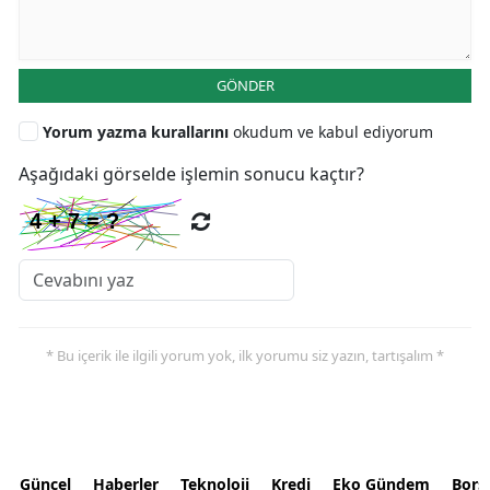
GÖNDER
Yorum yazma kurallarını
okudum ve kabul ediyorum
Aşağıdaki görselde işlemin sonucu kaçtır?
* Bu içerik ile ilgili yorum yok, ilk yorumu siz yazın, tartışalım *
Güncel
Haberler
Teknoloji
Kredi
Eko Gündem
Bors