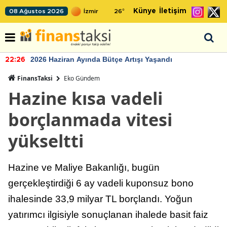
Künye
İletişim
08 Ağustos 2026
26
°
2026 Haziran Ayında Bütçe Artışı Yaşandı
22:26
FinansTaksi
Eko Gündem
Hazine kısa vadeli
borçlanmada vitesi
yükseltti
Hazine ve Maliye Bakanlığı, bugün
gerçekleştirdiği 6 ay vadeli kuponsuz bono
ihalesinde 33,9 milyar TL borçlandı. Yoğun
yatırımcı ilgisiyle sonuçlanan ihalede basit faiz