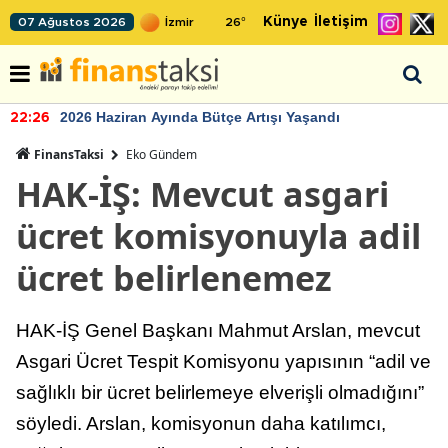
Künye
İletişim
07 Ağustos 2026
26
°
2026 Haziran Ayında Bütçe Artışı Yaşandı
22:26
FinansTaksi
Eko Gündem
HAK-İŞ: Mevcut asgari
ücret komisyonuyla adil
ücret belirlenemez
HAK-İŞ Genel Başkanı Mahmut Arslan, mevcut
Asgari Ücret Tespit Komisyonu yapısının “adil ve
sağlıklı bir ücret belirlemeye elverişli olmadığını”
söyledi. Arslan, komisyonun daha katılımcı,