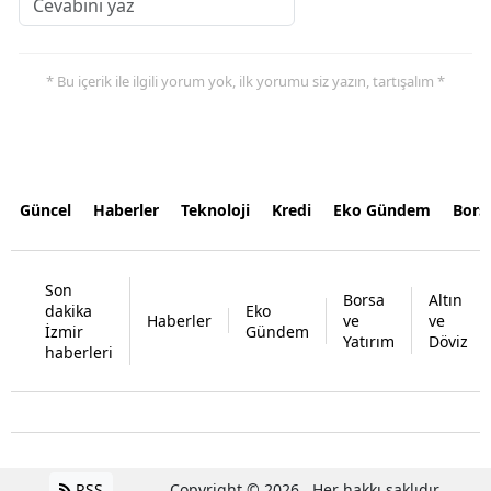
* Bu içerik ile ilgili yorum yok, ilk yorumu siz yazın, tartışalım *
Güncel
Haberler
Teknoloji
Kredi
Eko Gündem
Bors
Son
Borsa
Altın
dakika
Eko
Haberler
ve
ve
İzmir
Gündem
Yatırım
Döviz
haberleri
RSS
Copyright © 2026 . Her hakkı saklıdır.