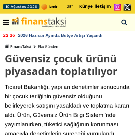
Künye
İletişim
10 Ağustos 2026
25
°
2026 Haziran Ayında Bütçe Artışı Yaşandı
22:26
FinansTaksi
Eko Gündem
Güvensiz çocuk ürünü
piyasadan toplatılıyor
Ticaret Bakanlığı, yapılan denetimler sonucunda
bir çocuk terliğinin güvensiz olduğunu
belirleyerek satışını yasakladı ve toplatma kararı
aldı. Ürün, Güvensiz Ürün Bilgi Sistemi’nde
yayımlanırken, tüketici sağlığının korunması
amacıyla denetimlerin süreceği vurgulandı