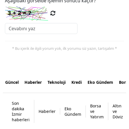
Aşağıdaki görselde işlemin sonucu kaçtır?
* Bu içerik ile ilgili yorum yok, ilk yorumu siz yazın, tartışalım *
Güncel
Haberler
Teknoloji
Kredi
Eko Gündem
Bors
Son
Borsa
Altın
dakika
Eko
Haberler
ve
ve
İzmir
Gündem
Yatırım
Döviz
haberleri