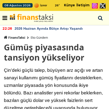
Künye
İletişim
08 Ağustos 2026
26
°
2026 Haziran Ayında Bütçe Artışı Yaşandı
22:26
FinansTaksi
Eko Gündem
Gümüş piyasasında
tansiyon yükseliyor
Çin'deki güçlü talep, büyüyen arz açığı ve artan
sanayi kullanımı gümüş fiyatlarını desteklerken,
uzmanlar piyasada yön konusunda ikiye
bölündü. Bazı analistler yeni rekorlar beklerken,
bazıları güçlü dolar ve yüksek faizlerin sert
düzeltme getirebileceği uyarısında bulunuyor