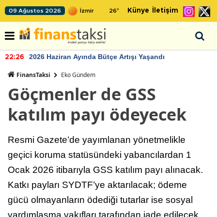
Künye
İletişim
09 Ağustos 2026
26
°
2026 Haziran Ayında Bütçe Artışı Yaşandı
22:26
FinansTaksi
Eko Gündem
Göçmenler de GSS
katılım payı ödeyecek
Resmi Gazete’de yayımlanan yönetmelikle
geçici koruma statüsündeki yabancılardan 1
Ocak 2026 itibarıyla GSS katılım payı alınacak.
Katkı payları SYDTF’ye aktarılacak; ödeme
gücü olmayanların ödediği tutarlar ise sosyal
yardımlaşma vakıfları tarafından iade edilecek