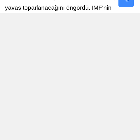
yavaş toparlanacağını öngördü. IMF'nin
raporuna göre, Birleşik Krallık ekonomisi,
sonraki yıllarda istikrarlı bir toparlanma süreci
yaşayabilir.
Yayınlanma
Nur Duman
16 Temmuz 2026 - 22:37