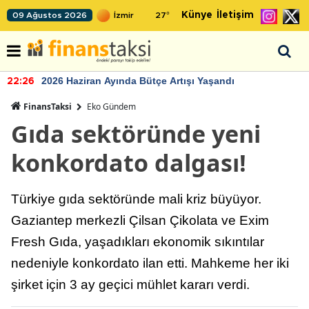
Künye
İletişim
09 Ağustos 2026
27
°
2026 Haziran Ayında Bütçe Artışı Yaşandı
22:26
FinansTaksi
Eko Gündem
Gıda sektöründe yeni
konkordato dalgası!
Türkiye gıda sektöründe mali kriz büyüyor.
Gaziantep merkezli Çilsan Çikolata ve Exim
Fresh Gıda, yaşadıkları ekonomik sıkıntılar
nedeniyle konkordato ilan etti. Mahkeme her iki
şirket için 3 ay geçici mühlet kararı verdi.