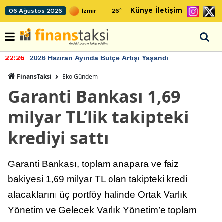
Künye
İletişim
06 Ağustos 2026
26
°
2026 Haziran Ayında Bütçe Artışı Yaşandı
22:26
FinansTaksi
Eko Gündem
Garanti Bankası 1,69
milyar TL’lik takipteki
krediyi sattı
Garanti Bankası, toplam anapara ve faiz
bakiyesi 1,69 milyar TL olan takipteki kredi
alacaklarını üç portföy halinde Ortak Varlık
Yönetim ve Gelecek Varlık Yönetim’e toplam