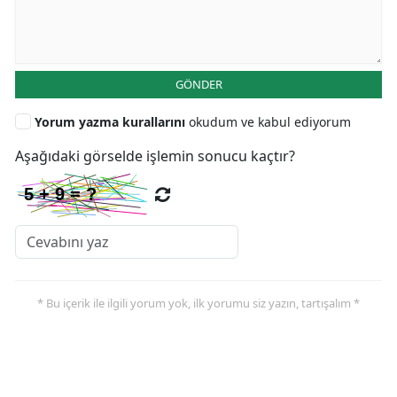
GÖNDER
Yorum yazma kurallarını
okudum ve kabul ediyorum
Aşağıdaki görselde işlemin sonucu kaçtır?
* Bu içerik ile ilgili yorum yok, ilk yorumu siz yazın, tartışalım *